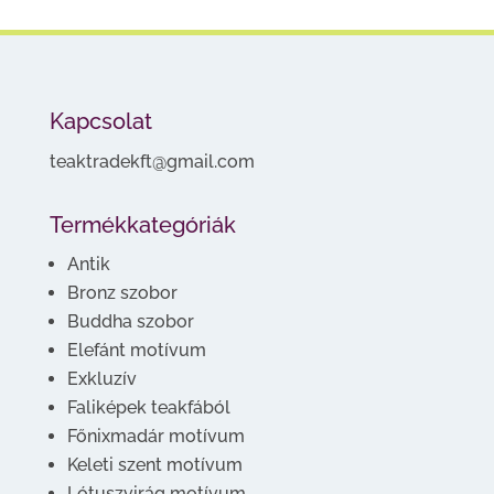
Kapcsolat
teaktradekft@gmail.com
Termékkategóriák
Antik
Bronz szobor
Buddha szobor
Elefánt motívum
Exkluzív
Faliképek teakfából
Főnixmadár motívum
Keleti szent motívum
Lótuszvirág motívum