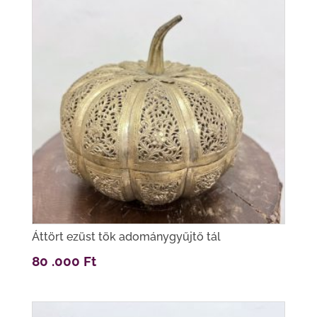
Áttört ezüst tök adománygyűjtő tál
80 .000
Ft