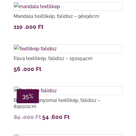
Mandala textilkép, falidísz – 96x96cm
110 .000
Ft
Páva textilkép, falidísz – 150x54cm
56 .000
Ft
35%
Buddha lábnyomai textilkép, falidísz –
89x101cm
Original
Current
84 .000
Ft
54 .600
Ft
price
price
was:
is:
84
54