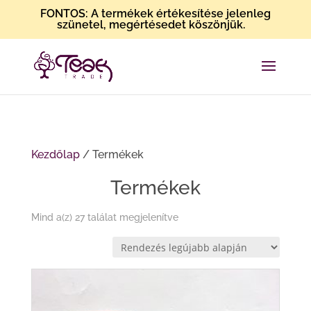
FONTOS: A termékek értékesítése jelenleg
szünetel, megértésedet köszönjük.
Kezdőlap
/ Termékek
Termékek
Sorted
Mind a(z) 27 találat megjelenítve
by
latest