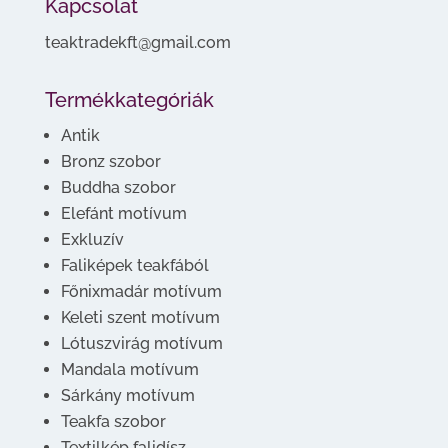
Kapcsolat
teaktradekft@gmail.com
Termékkategóriák
Antik
Bronz szobor
Buddha szobor
Elefánt motívum
Exkluzív
Faliképek teakfából
Főnixmadár motívum
Keleti szent motívum
Lótuszvirág motívum
Mandala motívum
Sárkány motívum
Teakfa szobor
Textilkép falidísz