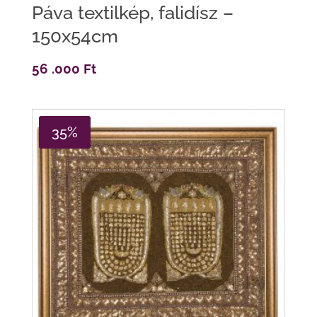
Páva textilkép, falidísz –
150x54cm
56 .000
Ft
35%