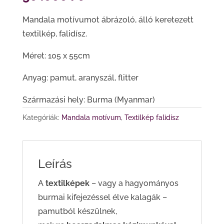
Mandala motívumot ábrázoló, álló keretezett
textilkép, falidísz.
Méret: 105 x 55cm
Anyag: pamut, aranyszál, flitter
Származási hely: Burma (Myanmar)
Kategóriák:
Mandala motívum
,
Textilkép falidísz
Leírás
A
textilképek
– vagy a hagyományos
burmai kifejezéssel élve kalagák –
pamutból készülnek,