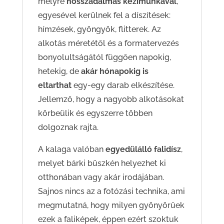
melyre
hosszadalmas kézimunkával
,
egyesével kerülnek fel a díszítések:
hímzések, gyöngyök, flitterek. Az
alkotás méretétől és a formatervezés
bonyolultságától függően napokig,
hetekig, de
akár hónapokig is
eltarthat
egy-egy darab elkészítése.
Jellemző, hogy a nagyobb alkotásokat
körbeülik és egyszerre többen
dolgoznak rajta.
A kalaga valóban
egyedülálló falidísz
,
melyet bárki büszkén helyezhet ki
otthonában vagy akár irodájában.
Sajnos nincs az a fotózási technika, ami
megmutatná, hogy milyen gyönyörűek
ezek a faliképek, éppen ezért szoktuk