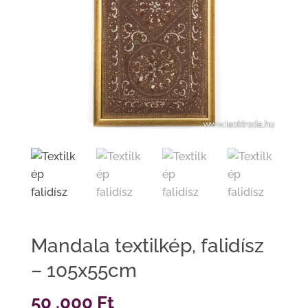
Mandala textilkép, falidísz
– 105x55cm
50 .000
Ft