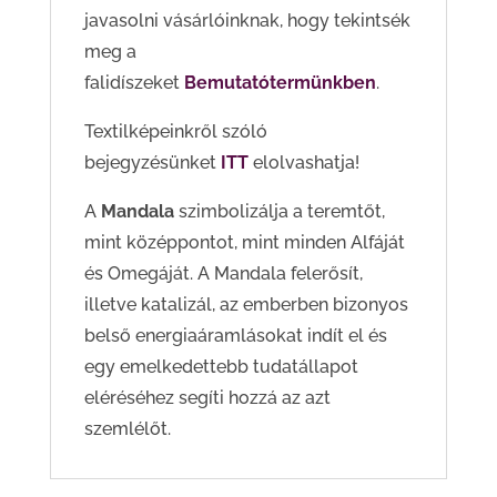
javasolni vásárlóinknak, hogy tekintsék
meg a
falidíszeket
Bemutatótermünkben
.
Textilképeinkről szóló
bejegyzésünket
ITT
elolvashatja!
A
Mandala
szimbolizálja a teremtőt,
mint középpontot, mint minden Alfáját
és Omegáját. A Mandala felerősít,
illetve katalizál, az emberben bizonyos
belső energiaáramlásokat indít el és
egy emelkedettebb tudatállapot
eléréséhez segíti hozzá az azt
szemlélőt.