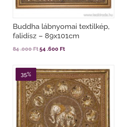
Buddha lábnyomai textilkép,
falidísz – 89x101cm
Original
Current
84 .000
Ft
54 .600
Ft
price
price
was:
is:
84
54
.000 Ft.
.600 Ft.
35%