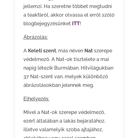
jellemzi. Ha szeretne többet megtudni
a teakfáról, akkor olvassa el erről szóló
blogbejegyzésünket
ITT
!
Ábrázolás:
A
K
eleti szent
, más néven
Nat
szerepe
védelmező.
A Nat-ok tisztelete a mai
napig létezik Burmában. Hitvilágukban
37 Nat-szent van, melyek különböző
ábrázolásokban jelennek meg.
Elhelyezés:
Mivel a Nat-ok szerepe védelmező,
ezért általában a lakás bejáratához,
illetve valamelyik szoba ajtajához,