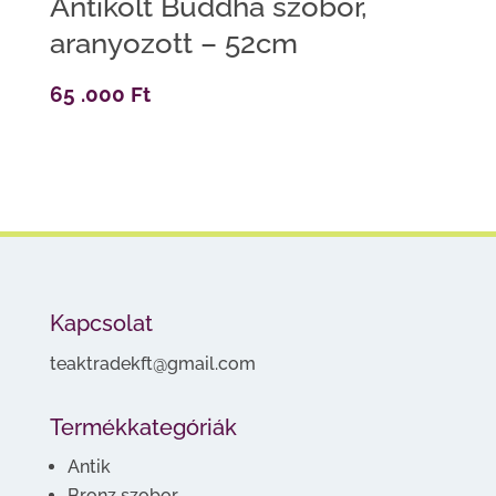
Antikolt Buddha szobor,
aranyozott – 52cm
65 .000
Ft
Kapcsolat
teaktradekft@gmail.com
Termékkategóriák
Antik
Bronz szobor