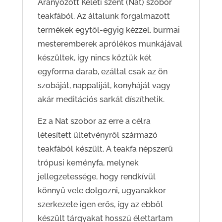
Aranyozott Keleti szent (Nat) szobor
teakfából. Az általunk forgalmazott
termékek egytől-egyig kézzel, burmai
mesteremberek aprólékos munkájával
készültek, így nincs köztük két
egyforma darab, ezáltal csak az ön
szobáját, nappaliját, konyháját vagy
akár meditációs sarkát díszíthetik.
Ez a Nat szobor az erre a célra
létesített ültetvényről származó
teakfából készült. A teakfa népszerű
trópusi keményfa, melynek
jellegzetessége, hogy rendkívül
könnyű vele dolgozni, ugyanakkor
szerkezete igen erős, így az ebből
készült tárgyakat hosszú élettartam