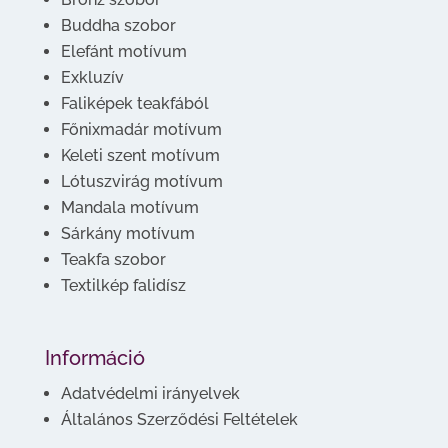
Buddha szobor
Elefánt motívum
Exkluzív
Faliképek teakfából
Főnixmadár motívum
Keleti szent motívum
Lótuszvirág motívum
Mandala motívum
Sárkány motívum
Teakfa szobor
Textilkép falidísz
Információ
Adatvédelmi irányelvek
Általános Szerződési Feltételek