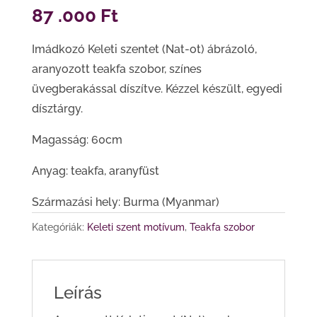
87 .000
Ft
Imádkozó Keleti szentet (Nat-ot) ábrázoló,
aranyozott teakfa szobor, színes
üvegberakással díszítve. Kézzel készült, egyedi
dísztárgy.
Magasság: 60cm
Anyag: teakfa, aranyfüst
Származási hely: Burma (Myanmar)
Kategóriák:
Keleti szent motívum
,
Teakfa szobor
Leírás