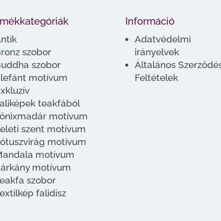
rmékkategóriák
Információ
ntik
Adatvédelmi
ronz szobor
irányelvek
uddha szobor
Általános Szerződés
lefánt motívum
Feltételek
xkluzív
aliképek teakfából
őnixmadár motívum
eleti szent motívum
ótuszvirág motívum
andala motívum
árkány motívum
eakfa szobor
extilkép falidísz