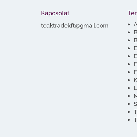
Kapcsolat
Te
A
teaktradekft@gmail.com
B
B
E
E
F
F
K
L
M
S
T
T