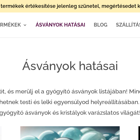
termékek értékesítése jelenleg szünetel, megértésedet k
ERMÉKEK
ÁSVÁNYOK HATÁSAI
BLOG
SZÁLLÍTÁ
Ásványok hatásai
t, és merülj el a gyógyító ásványok listájában! Min
etnek testi és lelki egyensúlyod helyreállításában
gyógyító ásványok és kristályok varázslatos világát