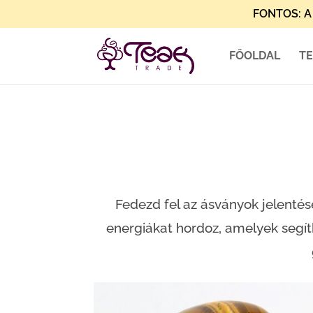
FONTOS: A 
FŐOLDAL
T
Fedezd fel az ásványok jelentésé
energiákat hordoz, amelyek segíth