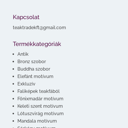
Kapcsolat
teaktradekft@gmail.com
Termékkategóriák
Antik
Bronz szobor
Buddha szobor
Elefánt motívum
Exkluzív
Faliképek teakfából
Főnixmadár motívum
Keleti szent motívum
Lótuszvirág motívum
Mandala motívum