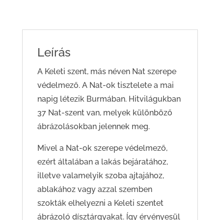
Leírás
A Keleti szent, más néven Nat szerepe
védelmező. A Nat-ok tisztelete a mai
napig létezik Burmában. Hitvilágukban
37 Nat-szent van, melyek különböző
ábrázolásokban jelennek meg.
Mivel a Nat-ok szerepe védelmező,
ezért általában a lakás bejáratához,
illetve valamelyik szoba ajtajához,
ablakához vagy azzal szemben
szokták elhelyezni a Keleti szentet
ábrázoló dísztárgyakat. Így érvényesül