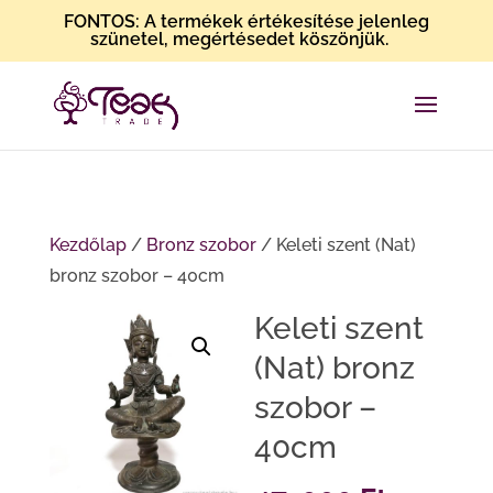
FONTOS: A termékek értékesítése jelenleg
szünetel, megértésedet köszönjük.
Kezdőlap
/
Bronz szobor
/ Keleti szent (Nat)
bronz szobor – 40cm
Keleti szent
(Nat) bronz
szobor –
40cm