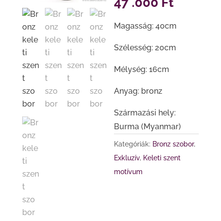
47 .000
Ft
Magasság: 40cm
Szélesség: 20cm
Mélység: 16cm
Anyag: bronz
Származási hely:
Burma (Myanmar)
Kategóriák:
Bronz szobor
,
Exkluzív
,
Keleti szent
motívum