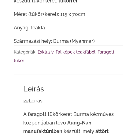
készült tükörkeret,
tükörrel
.
Méret (tükör+keret): 115 x 70cm
Anyag: teakfa
Származási hely: Burma (Myanmar)
Kategóriák:
Exkluzív
,
Faliképek teakfából
,
Faragott
tükör
Leírás
22Leírás:
A faragott tükörkeret Burma kézműves
központjában lévő
Aung-Nan
manufaktúrában
készült, mely
áttört