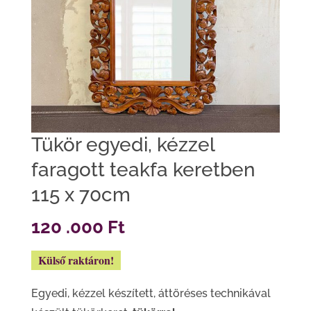
Tükör egyedi, kézzel
faragott teakfa keretben
115 x 70cm
120 .000
Ft
Külső raktáron!
Egyedi, kézzel készített, áttöréses technikával