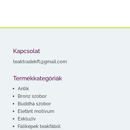
Kapcsolat
teaktradekft@gmail.com
Termékkategóriák
Antik
Bronz szobor
Buddha szobor
Elefánt motívum
Exkluzív
Faliképek teakfából