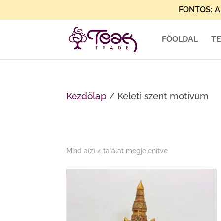
FONTOS: A 
FŐOLDAL
T
Kezdőlap
/ Keleti szent motívum
Sorted
Mind a(z) 4 találat megjelenítve
by
latest