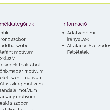
rmékkategóriák
Információ
ntik
Adatvédelmi
ronz szobor
irányelvek
uddha szobor
Általános Szerződés
lefánt motívum
Feltételek
xkluzív
aliképek teakfából
őnixmadár motívum
eleti szent motívum
ótuszvirág motívum
andala motívum
árkány motívum
eakfa szobor
extilkép falidísz