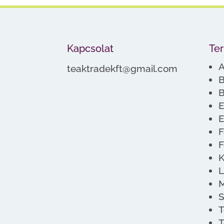
Kapcsolat
Te
A
teaktradekft@gmail.com
B
B
E
E
F
F
K
L
M
S
T
T