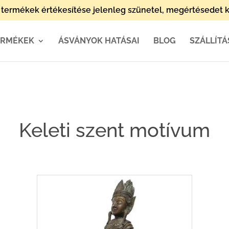
termékek értékesítése jelenleg szünetel, megértésedet k
ERMÉKEK
ÁSVÁNYOK HATÁSAI
BLOG
SZÁLLÍTÁ
Keleti szent motívum