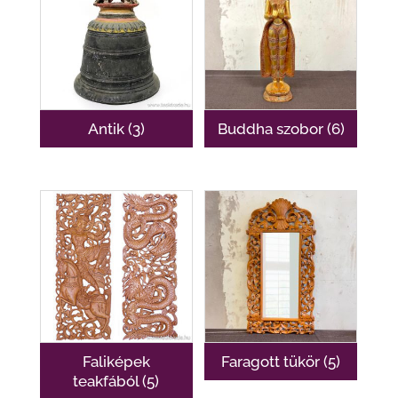
Antik
(3)
Buddha szobor
(6)
Faliképek
Faragott tükör
(5)
teakfából
(5)