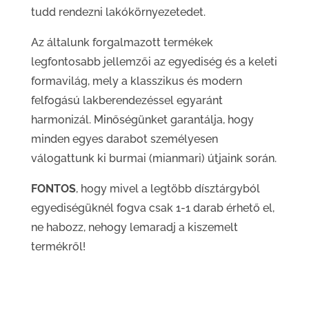
tudd rendezni lakókörnyezetedet.
Az általunk forgalmazott termékek
legfontosabb jellemzői az egyediség és a keleti
formavilág, mely a klasszikus és modern
felfogású lakberendezéssel egyaránt
harmonizál. Minőségünket garantálja, hogy
minden egyes darabot személyesen
válogattunk ki burmai (mianmari) útjaink során.
FONTOS
, hogy mivel a legtöbb dísztárgyból
egyediségüknél fogva csak 1-1 darab érhető el,
ne habozz, nehogy lemaradj a kiszemelt
termékről!