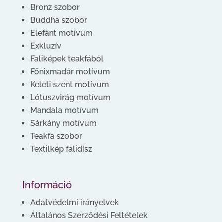
Bronz szobor
Buddha szobor
Elefánt motívum
Exkluzív
Faliképek teakfából
Főnixmadár motívum
Keleti szent motívum
Lótuszvirág motívum
Mandala motívum
Sárkány motívum
Teakfa szobor
Textilkép falidísz
Információ
Adatvédelmi irányelvek
Általános Szerződési Feltételek