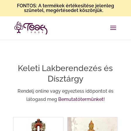
FONTOS: A termékek értékesítése jelenleg
szünetel, megértésedet köszönjük.
Keleti Lakberendezés és
Dísztárgy
Rendelj online vagy egyeztess időpontot és
látogasd meg
Bemutatótermünket!