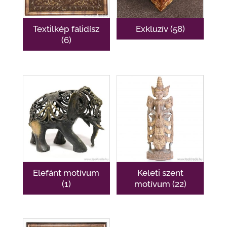
Textilkép falidísz
Exkluzív
(58)
(6)
Elefánt motívum
Keleti szent
(1)
motívum
(22)