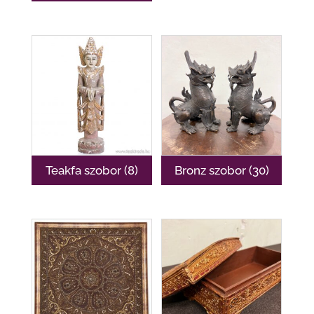
Teakfa szobor
(8)
Bronz szobor
(30)