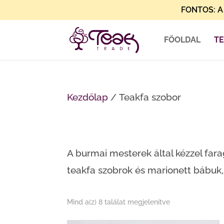
FONTOS: A 
FŐOLDAL
T
Kezdőlap
/ Teakfa szobor
A burmai mesterek által kézzel farago
teakfa szobrok és marionett bábuk, 
Sorted
Mind a(z) 8 találat megjelenítve
by