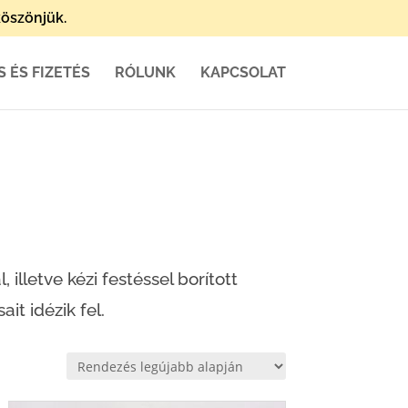
öszönjük.
S ÉS FIZETÉS
RÓLUNK
KAPCSOLAT
illetve kézi festéssel borított
t idézik fel.