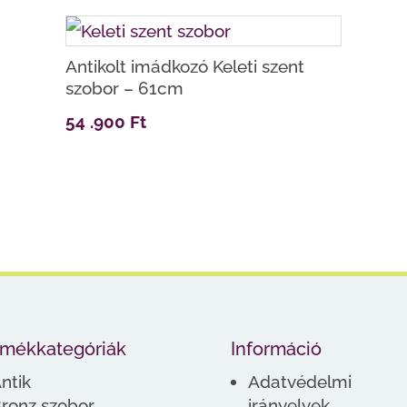
Antikolt imádkozó Keleti szent
szobor – 61cm
54 .900
Ft
rmékkategóriák
Információ
ntik
Adatvédelmi
ronz szobor
irányelvek