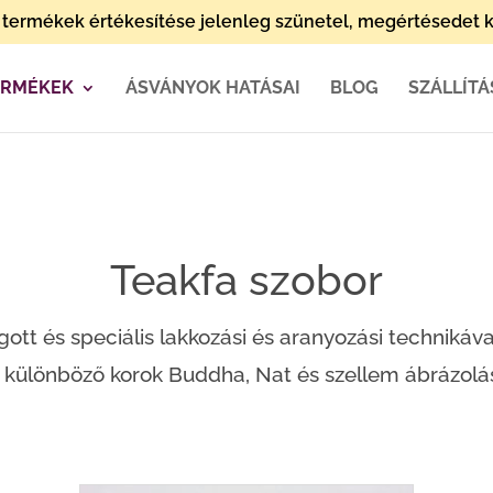
termékek értékesítése jelenleg szünetel, megértésedet k
ERMÉKEK
ÁSVÁNYOK HATÁSAI
BLOG
SZÁLLÍTÁ
Teakfa szobor
tt és speciális lakkozási és aranyozási technikával, 
különböző korok Buddha, Nat és szellem ábrázolásai