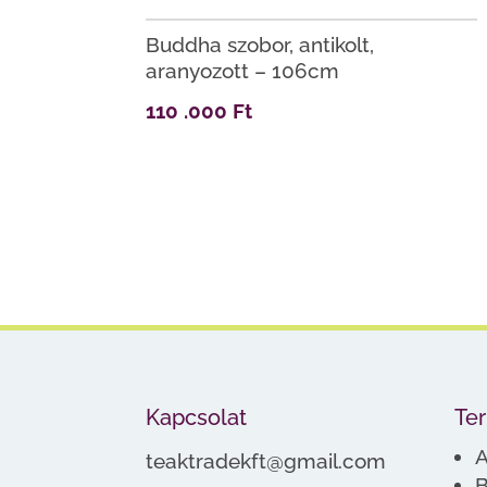
Buddha szobor, antikolt,
aranyozott – 106cm
110 .000
Ft
Kapcsolat
Te
A
teaktradekft@gmail.com
B