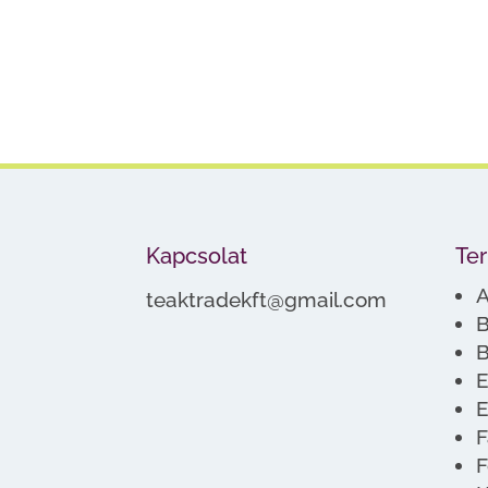
Kapcsolat
Te
A
teaktradekft@gmail.com
B
B
E
E
F
F