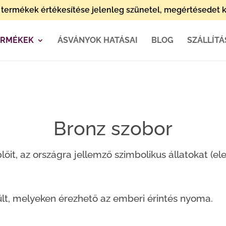
termékek értékesítése jelenleg szünetel, megértésedet k
ERMÉKEK
ÁSVÁNYOK HATÁSAI
BLOG
SZÁLLÍTÁ
Bronz szobor
őit, az országra jellemző szimbolikus állatokat (el
lt, melyeken érezhető az emberi érintés nyoma.