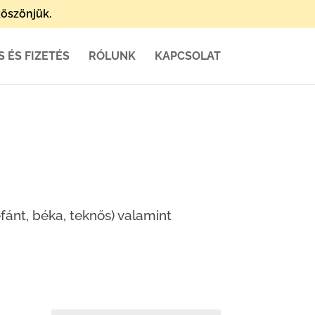
öszönjük.
S ÉS FIZETÉS
RÓLUNK
KAPCSOLAT
efánt, béka, teknős) valamint