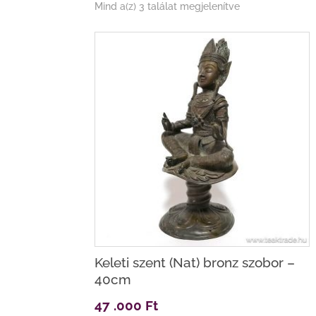
Sorted
Mind a(z) 3 találat megjelenítve
by
latest
Keleti szent (Nat) bronz szobor –
40cm
47 .000
Ft