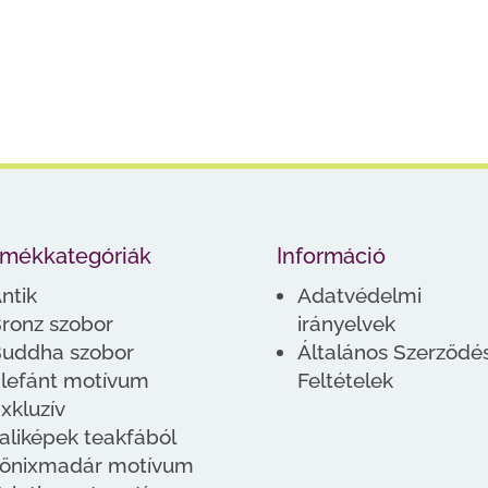
rmékkategóriák
Információ
ntik
Adatvédelmi
ronz szobor
irányelvek
uddha szobor
Általános Szerződés
lefánt motívum
Feltételek
xkluzív
aliképek teakfából
őnixmadár motívum