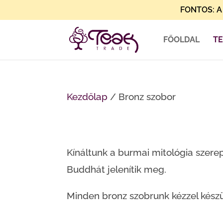
FONTOS: A 
FŐOLDAL
T
Kezdőlap
/ Bronz szobor
Kínáltunk a burmai mitológia szerepl
Buddhát jelenítik meg.
Minden bronz szobrunk kézzel készü