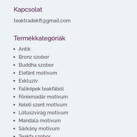
Kapcsolat
teaktradekft@gmail.com
Termékkategóriák
Antik
Bronz szobor
Buddha szobor
Elefánt motívum
Exkluzív
Faliképek teakfából
Főnixmadár motívum
Keleti szent motívum
Lótuszvirág motívum
Mandala motívum
Sárkány motívum
Teakfa szobor