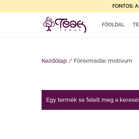
FONTOS: A 
FŐOLDAL
T
Kezdőlap
/ Főnixmadár motívum
Egy termék se felelt meg a keresé