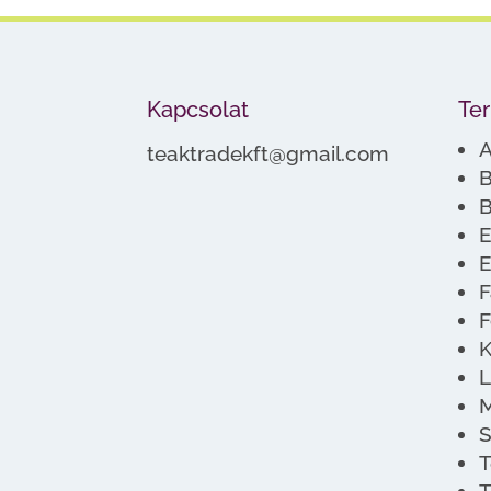
Kapcsolat
Te
A
teaktradekft@gmail.com
B
B
E
E
F
F
K
L
M
S
T