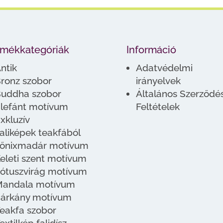
rmékkategóriák
Információ
ntik
Adatvédelmi
ronz szobor
irányelvek
uddha szobor
Általános Szerződés
lefánt motívum
Feltételek
xkluzív
aliképek teakfából
őnixmadár motívum
eleti szent motívum
ótuszvirág motívum
andala motívum
árkány motívum
eakfa szobor