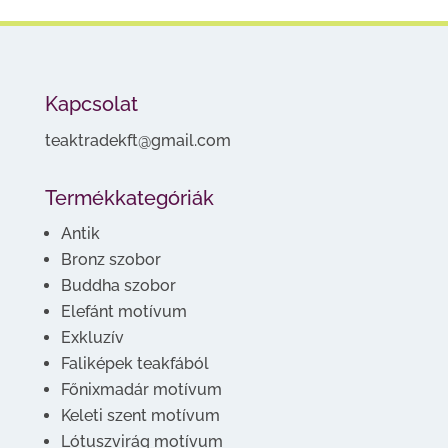
Kapcsolat
teaktradekft@gmail.com
Termékkategóriák
Antik
Bronz szobor
Buddha szobor
Elefánt motívum
Exkluzív
Faliképek teakfából
Főnixmadár motívum
Keleti szent motívum
Lótuszvirág motívum