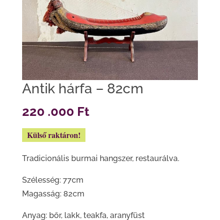
Antik hárfa – 82cm
220 .000
Ft
Külső raktáron!
Tradicionális burmai hangszer, restaurálva.
Szélesség: 77cm
Magasság: 82cm
Anyag: bőr, lakk, teakfa, aranyfüst