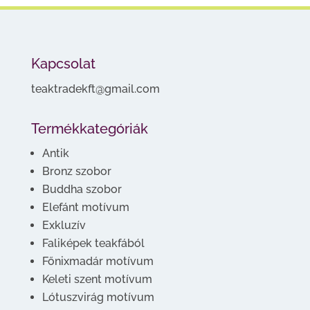
Kapcsolat
teaktradekft@gmail.com
Termékkategóriák
Antik
Bronz szobor
Buddha szobor
Elefánt motívum
Exkluzív
Faliképek teakfából
Főnixmadár motívum
Keleti szent motívum
Lótuszvirág motívum