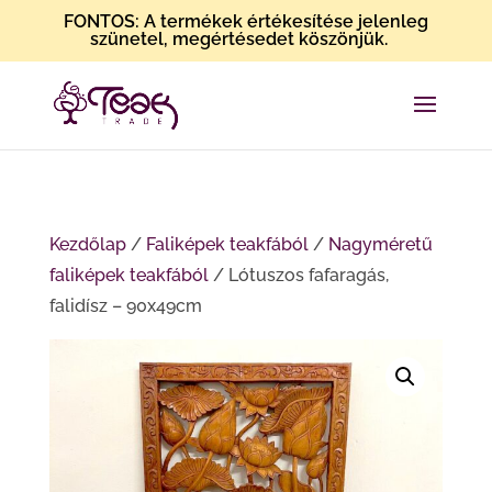
FONTOS: A termékek értékesítése jelenleg
szünetel, megértésedet köszönjük.
Kezdőlap
/
Faliképek teakfából
/
Nagyméretű
faliképek teakfából
/ Lótuszos fafaragás,
falidísz – 90x49cm