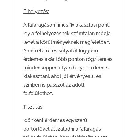
Elhelyezés:
A fafaragáson nincs fix akasztási pont,
így a felhelyezésnek számtalan módja
lehet a körülményeknek megfelelően.
A méretétől és súlyától függően
érdemes akár több ponton rögzíteni és
mindenképpen olyan helyre érdemes
kiakasztani, ahol jól érvényesül és
színben is passzol az adott
falfelülethez.
Tisztítás:
Időnként érdemes egyszerű
portörlővel átszaladni a fafaragás