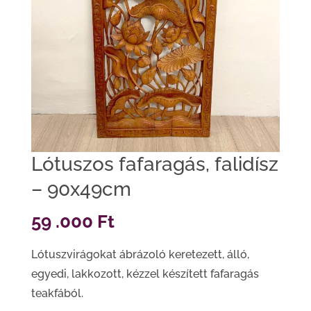
Lótuszos fafaragás, falidísz
– 90x49cm
59 .000
Ft
Lótuszvirágokat ábrázoló keretezett, álló,
egyedi, lakkozott, kézzel készített fafaragás
teakfából.