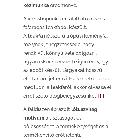
kézimunka
eredménye.
A webshopunkban található összes
fafaragás teakfából készült.
A
teakfa
népszerű trópusi keményfa,
melynek jellegzetessége, hogy
rendkívül könnyű vele dolgozni,
ugyanakkor szerkezete igen erős, így
az ebből készült tárgyakat hosszú
élettartam jellemzi. Ha szeretne többet
megtudni a teakfáról, akkor olvassa el
erről szóló blogbejegyzésünket
ITT
!
A falidíszen ábrázolt
lótuszvirág
motívum
a tisztaságot és
bölcsességet, a termékenységet és a
termékenyítő erőt jelenti.