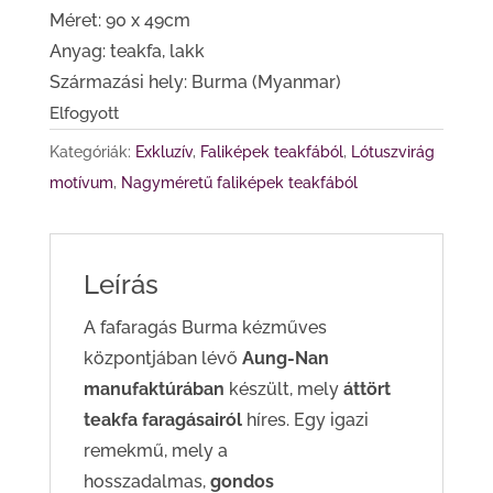
Méret: 90 x 49cm
Anyag: teakfa, lakk
Származási hely: Burma (Myanmar)
Elfogyott
Kategóriák:
Exkluzív
,
Faliképek teakfából
,
Lótuszvirág
motívum
,
Nagyméretű faliképek teakfából
Leírás
A fafaragás Burma kézműves
központjában lévő
Aung-Nan
manufaktúrában
készült, mely
áttört
teakfa faragásairól
híres. Egy igazi
remekmű, mely a
hosszadalmas,
gondos