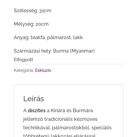
Szélesség: 31cm
Mélység: 20cm
Anyag: teakfa, pálmarost, lakk
Származási hely: Burma (Myanmar)
Elfogyott
Kategória:
Exkluzív
Leírás
A
díszítés
a Kínára és Burmára
jellemző tradícionális kézműves
technikával, pálmarostokból, speciális
többrétegű lakkozási eljárással,