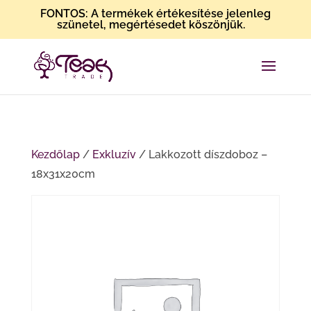
FONTOS: A termékek értékesítése jelenleg
szünetel, megértésedet köszönjük.
Kezdőlap
/
Exkluzív
/ Lakkozott díszdoboz –
18x31x20cm