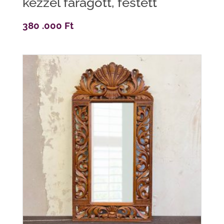
kézzel faragott, festett
380 .000
Ft