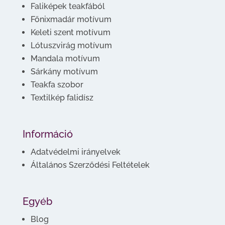
Faliképek teakfából
Főnixmadár motívum
Keleti szent motívum
Lótuszvirág motívum
Mandala motívum
Sárkány motívum
Teakfa szobor
Textilkép falidísz
Információ
Adatvédelmi irányelvek
Általános Szerződési Feltételek
Egyéb
Blog