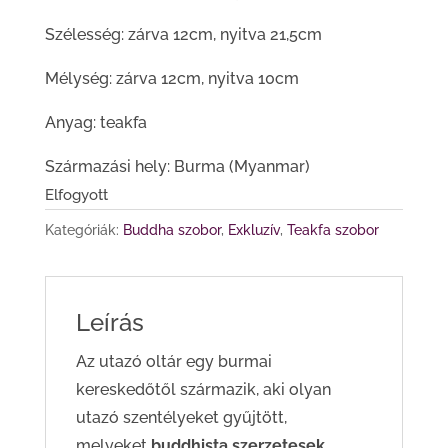
Szélesség: zárva 12cm, nyitva 21,5cm
Mélység: zárva 12cm, nyitva 10cm
Anyag: teakfa
Származási hely: Burma (Myanmar)
Elfogyott
Kategóriák:
Buddha szobor
,
Exkluzív
,
Teakfa szobor
Leírás
Az utazó oltár egy burmai
kereskedőtől származik, aki olyan
utazó szentélyeket gyűjtött,
melyeket
buddhista szerzetesek