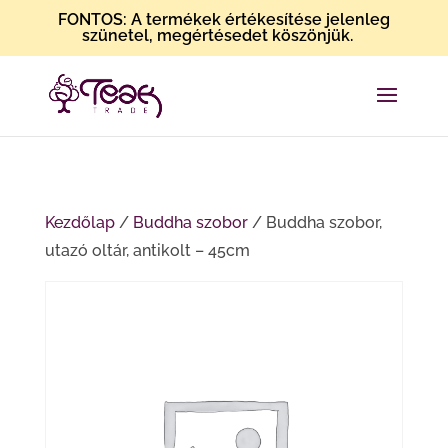
FONTOS: A termékek értékesítése jelenleg
szünetel, megértésedet köszönjük.
Kezdőlap
/
Buddha szobor
/ Buddha szobor,
utazó oltár, antikolt – 45cm