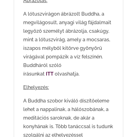
Ábrázolás:
A lótuszvirágon ábrázolt Buddha, a
megvilágosult, anyagi világ fájdalmait
legyőző személyt ábrázolja, csakúgy,
mint a lótuszvirág, amely a mocsaras,
iszapos mélyből kitörve gyönyörű
virágával pompázik a víz felszínén.
Buddháról szóló
írásunkat
ITT
olvashatja.
Elhelyezés:
A Buddha szobor kiváló díszítőeleme
lehet a nappalinak, a hálószobának, a
meditációs saroknak, de akár a
konyhának is. Több tanáccsal is tudunk
szolgálni az elhelyezéssel