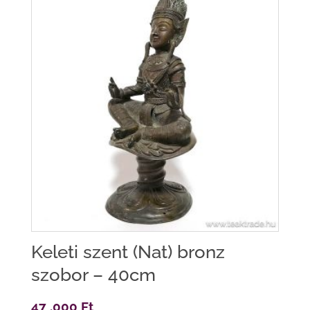
Keleti szent (Nat) bronz
szobor – 40cm
47 .000
Ft