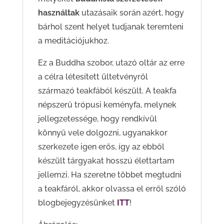
használtak
utazásaik során azért, hogy
bárhol szent helyet tudjanak teremteni
a meditációjukhoz.
Ez a Buddha szobor, utazó oltár az erre
a célra létesített ültetvényről
származó teakfából készült. A teakfa
népszerű trópusi keményfa, melynek
jellegzetessége, hogy rendkívül
könnyű vele dolgozni, ugyanakkor
szerkezete igen erős, így az ebből
készült tárgyakat hosszú élettartam
jellemzi. Ha szeretne többet megtudni
a teakfáról, akkor olvassa el erről szóló
blogbejegyzésünket
ITT
!