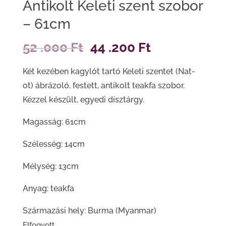
Antikolt Keleti szent szobor
– 61cm
Original
Current
52 .000
Ft
44 .200
Ft
price
price
Két kezében kagylót tartó Keleti szentet (Nat-
was:
is:
ot) ábrázoló, festett, antikolt teakfa szobor.
52
44
Kézzel készült, egyedi dísztárgy.
.000 Ft.
.200 Ft.
Magasság: 61cm
Szélesség: 14cm
Mélység: 13cm
Anyag: teakfa
Származási hely: Burma (Myanmar)
Elfogyott