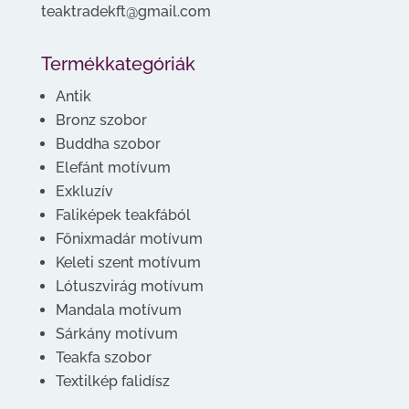
teaktradekft@gmail.com
Termékkategóriák
Antik
Bronz szobor
Buddha szobor
Elefánt motívum
Exkluzív
Faliképek teakfából
Főnixmadár motívum
Keleti szent motívum
Lótuszvirág motívum
Mandala motívum
Sárkány motívum
Teakfa szobor
Textilkép falidísz