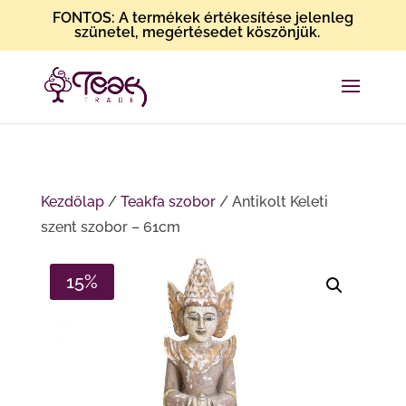
FONTOS: A termékek értékesítése jelenleg
szünetel, megértésedet köszönjük.
Kezdőlap
/
Teakfa szobor
/ Antikolt Keleti
szent szobor – 61cm
15%