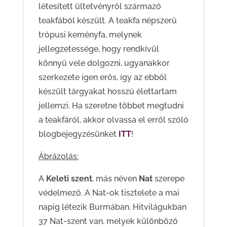
létesített ültetvényről származó
teakfából készült. A teakfa népszerű
trópusi keményfa, melynek
jellegzetessége, hogy rendkívül
könnyű vele dolgozni, ugyanakkor
szerkezete igen erős, így az ebből
készült tárgyakat hosszú élettartam
jellemzi. Ha szeretne többet megtudni
a teakfáról, akkor olvassa el erről szóló
blogbejegyzésünket
ITT
!
Ábrázolás:
A
K
eleti szent
, más néven
Nat
szerepe
védelmező.
A Nat-ok tisztelete a mai
napig létezik Burmában. Hitvilágukban
37 Nat-szent van, melyek különböző