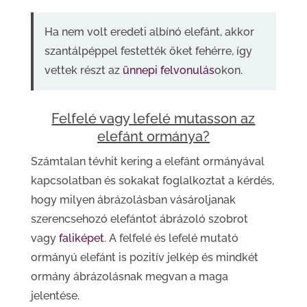
Ha nem volt eredeti albínó elefánt, akkor
szantálpéppel festették őket fehérre, így
vettek részt az
ünnepi felvonulás
okon.
Felfelé vagy lefelé mutasson az
elefánt ormánya?
Számtalan tévhit kering a elefánt ormányával
kapcsolatban és sokakat foglalkoztat a kérdés,
hogy milyen ábrázolásban vásároljanak
szerencsehozó elefántot ábrázoló szobrot
vagy
faliképet
. A felfelé és lefelé mutató
ormányú elefánt is pozitív jelkép és mindkét
ormány ábrázolásnak megvan a maga
jelentése.