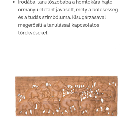
Irodába, tanulószobába a homlokára hajló
ormányú elefánt javasolt, mely a bölcsesség
és a tudás szimbóluma. Kisugárzásával
megerősíti a tanulással kapcsolatos
törekvéseket.