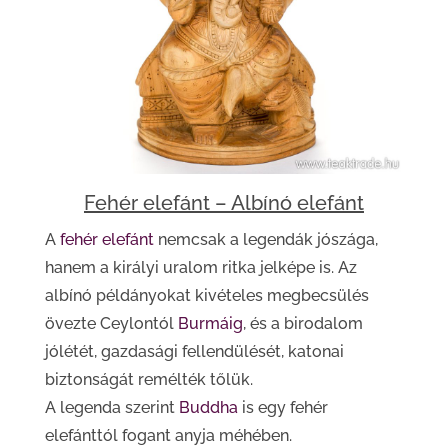
Fehér elefánt – Albínó elefánt
A
fehér elefánt
nemcsak a legendák jószága,
hanem a királyi uralom ritka jelképe is. Az
albínó példányokat kivételes megbecsülés
övezte Ceylontól
Burmáig
, és a birodalom
jólétét, gazdasági fellendülését, katonai
biztonságát remélték tőlük.
A legenda szerint
Buddha
is egy fehér
elefánttól fogant anyja méhében.