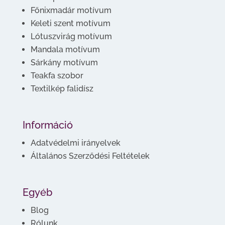
Főnixmadár motívum
Keleti szent motívum
Lótuszvirág motívum
Mandala motívum
Sárkány motívum
Teakfa szobor
Textilkép falidísz
Információ
Adatvédelmi irányelvek
Általános Szerződési Feltételek
Egyéb
Blog
Rólunk