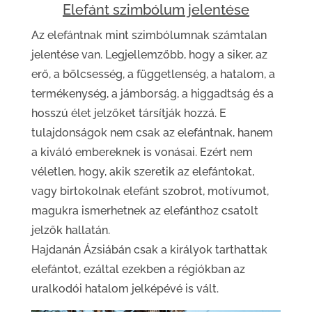
Elefánt szimbólum jelentése
Az elefántnak mint szimbólumnak számtalan
jelentése van. Legjellemzőbb, hogy a siker, az
erő, a bölcsesség, a függetlenség, a hatalom, a
termékenység, a jámborság, a higgadtság és a
hosszú élet jelzőket társítják hozzá. E
tulajdonságok nem csak az elefántnak, hanem
a kiváló embereknek is vonásai. Ezért nem
véletlen, hogy, akik szeretik az elefántokat,
vagy birtokolnak elefánt szobrot, motívumot,
magukra ismerhetnek az elefánthoz csatolt
jelzők hallatán.
Hajdanán Ázsiábán csak a királyok tarthattak
elefántot, ezáltal ezekben a régiókban az
uralkodói hatalom jelképévé is vált.