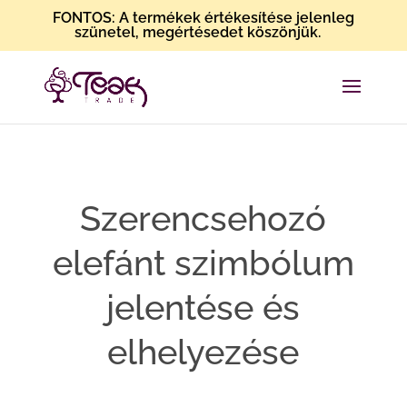
FONTOS: A termékek értékesítése jelenleg
szünetel, megértésedet köszönjük.
Szerencsehozó
elefánt szimbólum
jelentése és
elhelyezése