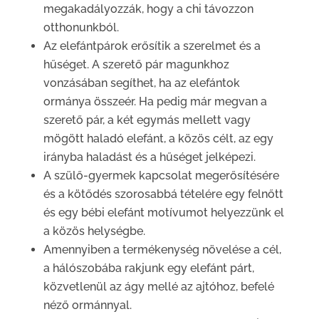
megakadályozzák, hogy a chi távozzon
otthonunkból.
Az elefántpárok erősítik a szerelmet és a
hűséget. A szerető pár magunkhoz
vonzásában segíthet, ha az elefántok
ormánya összeér. Ha pedig már megvan a
szerető pár, a két egymás mellett vagy
mögött haladó elefánt, a közös célt, az egy
irányba haladást és a hűséget jelképezi.
A szülő-gyermek kapcsolat megerősítésére
és a kötődés szorosabbá tételére egy felnőtt
és egy bébi elefánt motívumot helyezzünk el
a közös helységbe.
Amennyiben a termékenység növelése a cél,
a hálószobába rakjunk egy elefánt párt,
közvetlenül az ágy mellé az ajtóhoz, befelé
néző ormánnyal.