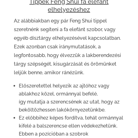
Tippek Feng Shui fa elefánt
elhelyezéshez
Az alábbiakban egy pár Feng Shui tippel
szeretnénk segíteni a fa elefánt szobor, vagy
egyéb dísztárgy elhelyezésével kapcsolatban.
Ezek azonban csak iránymutatások, a
legfontosabb, hogy élvezzük a lakberendezési
tárgy szépségét, kisugárzását és örömünket
leljük benne, amikor ránézünk.
Előszeretettel helyezik az ajtóhoz vagy
ablakhoz közel, ormánnyal befelé,
így mutatja a szerencsének az utat, hogy az
beköltözhessen lakókörnyezetünkbe.
Ez előbbihez képes fordítva, tehát ormánnyal
kifelé a balszerencse ellen védekezhetünk.
Ebben a pozícióban a szobrok