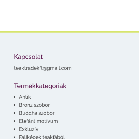
Kapcsolat
teaktradekft@gmail.com
Termékkategóriák
Antik
Bronz szobor
Buddha szobor
Elefánt motívum
Exkluzív
Faliképek teakfából