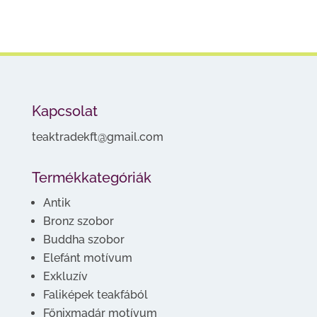
Kapcsolat
teaktradekft@gmail.com
Termékkategóriák
Antik
Bronz szobor
Buddha szobor
Elefánt motívum
Exkluzív
Faliképek teakfából
Főnixmadár motívum