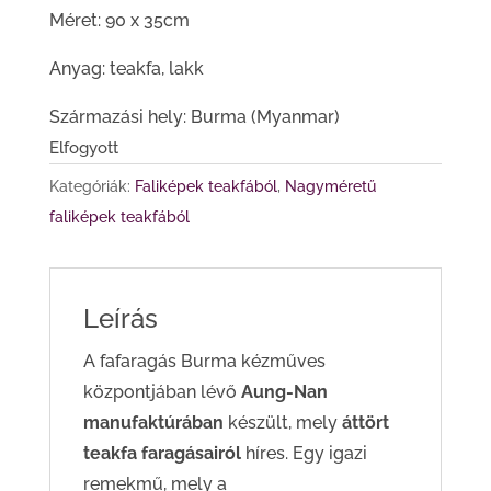
Méret: 90 x 35cm
Anyag: teakfa, lakk
Származási hely: Burma (Myanmar)
Elfogyott
Kategóriák:
Faliképek teakfából
,
Nagyméretű
faliképek teakfából
Leírás
A fafaragás Burma kézműves
központjában lévő
Aung-Nan
manufaktúrában
készült, mely
áttört
teakfa faragásairól
híres. Egy igazi
remekmű, mely a