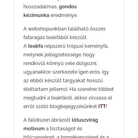
hosszadalmas,
gondos
kézimunka
eredménye.
A webshopunkban található összes
fafaragás teakfából készült.
A
teakfa
népszerű trópusi keményfa,
melynek jellegzetessége, hogy
rendkívül könnyű vele dolgozni,
ugyanakkor szerkezete igen erős, így
az ebből készült tárgyakat hosszú
élettartam jellemzi. Ha szeretne többet
megtudni a teakfáról, akkor olvassa el
erről szóló blogbejegyzésünket
ITT
!
A falidíszen ábrázolt
lótuszvirág
motívum
a tisztaságot és
bölcsességet, a termékenységet és a