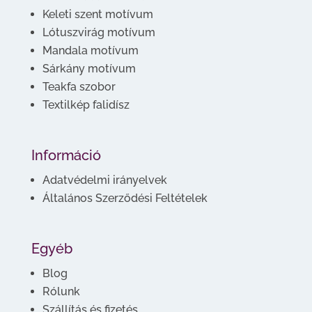
Keleti szent motívum
Lótuszvirág motívum
Mandala motívum
Sárkány motívum
Teakfa szobor
Textilkép falidísz
Információ
Adatvédelmi irányelvek
Általános Szerződési Feltételek
Egyéb
Blog
Rólunk
Szállítás és fizetés