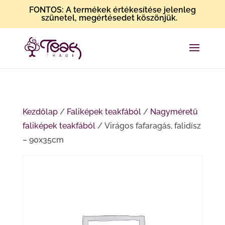
FONTOS: A termékek értékesítése jelenleg
szünetel, megértésedet köszönjük.
Kezdőlap
/
Faliképek teakfából
/
Nagyméretű
faliképek teakfából
/ Virágos fafaragás, falidísz
– 90x35cm