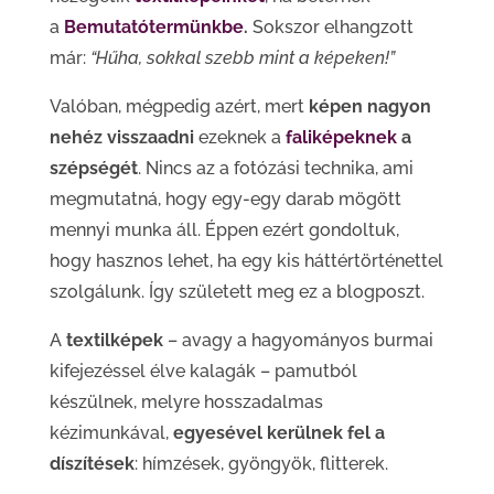
a
Bemutatótermünkbe
.
Sokszor elhangzott
már:
“
Hűha, sokkal szebb mint a képeken!”
Valóban, mégpedig azért, mert
képen nagyon
nehéz visszaadni
ezeknek a
faliképeknek
a
szépségét
. Nincs az a fotózási technika, ami
megmutatná, hogy egy-egy darab mögött
mennyi munka áll. Éppen ezért gondoltuk,
hogy hasznos lehet, ha egy kis háttértörténettel
szolgálunk. Így született meg ez a blogposzt.
A
textilképek
– avagy a hagyományos burmai
kifejezéssel élve kalagák – pamutból
készülnek, melyre hosszadalmas
kézimunkával,
egyesével kerülnek fel a
díszítések
: hímzések, gyöngyök, flitterek.