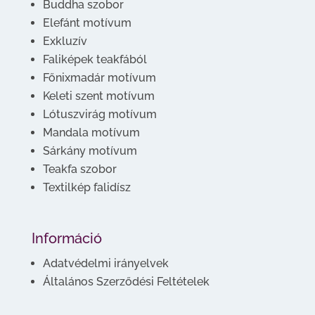
Buddha szobor
Elefánt motívum
Exkluzív
Faliképek teakfából
Főnixmadár motívum
Keleti szent motívum
Lótuszvirág motívum
Mandala motívum
Sárkány motívum
Teakfa szobor
Textilkép falidísz
Információ
Adatvédelmi irányelvek
Általános Szerződési Feltételek