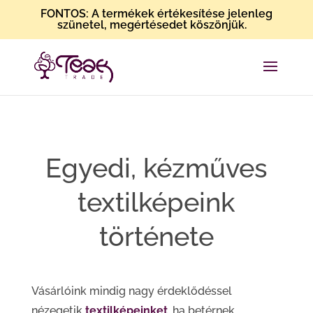
FONTOS: A termékek értékesítése jelenleg
szünetel, megértésedet köszönjük.
Egyedi, kézműves
textilképeink
története
Vásárlóink mindig nagy érdeklődéssel
nézegetik
textilképeinket
, ha betérnek