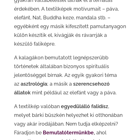
gyakran vattabéléssel látnak el a térhatás
érdekében. A textilképek motívumait – páva,
elefánt, Nat, Buddha keze, mandala stb. –
egyébként egy másik kifeszített pamutanyagon
külön készítik el, kivágják és rávarrják a
készülő faliképre.
A kalagákon bemutatott legnépszerűbb
történetek általában bizonyos spirituális
jelentőséggel bírnak. Az egyik gyakori téma
az
asztrológia
; a másik a
szerencsehozó
állatok
mint például az elefánt vagy a páva.
A textilkép valóban
egyedülálló falidísz
,
melyet bárki büszkén helyezhet ki otthonában
vagy akár irodájában. Nem tudja elképzelni?
Fáradjon be
Bemutatóter
m
ünkbe
,
ahol