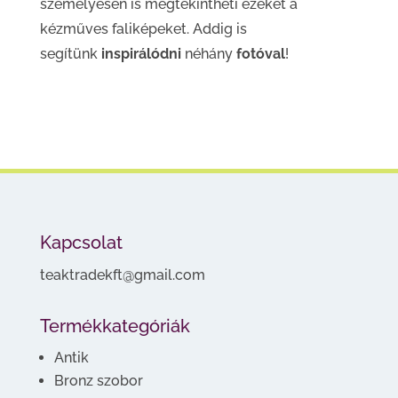
személyesen is megtekintheti ezeket a
kézműves faliképeket. Addig is
segítünk
inspirálódni
néhány
fotóval
!
Kapcsolat
teaktradekft@gmail.com
Termékkategóriák
Antik
Bronz szobor