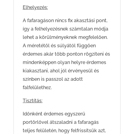
Elhelyezés:
A fafaragáson nincs fix akasztási pont,
így a felhelyezésnek számtalan módja
lehet a körülményeknek megfelelően.
A méretétől és súlyától függően
érdemes akár több ponton rögzíteni és
mindenképpen olyan helyre érdemes
kiakasztani, ahol jól érvényesül és
színben is passzol az adott
falfelülethez.
Tisztítás:
Időnként érdemes egyszerű
portörlővel átszaladni a fafaragás
teljes felületén, hogy felfrissítsük azt,