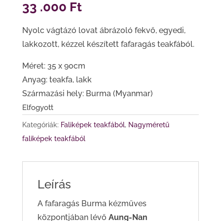
33 .000
Ft
Nyolc vágtázó lovat ábrázoló fekvő, egyedi,
lakkozott, kézzel készített fafaragás teakfából.
Méret: 35 x 90cm
Anyag: teakfa, lakk
Származási hely: Burma (Myanmar)
Elfogyott
Kategóriák:
Faliképek teakfából
,
Nagyméretű
faliképek teakfából
Leírás
A fafaragás Burma kézműves
központjában lévő
Aung-Nan