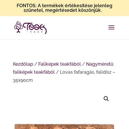
FONTOS: A termékek értékesítése jelenleg
szünetel, megértésedet köszönjük.
Kezdőlap
/
Faliképek teakfából
/
Nagyméretű
faliképek teakfából
/ Lovas fafaragás, falidísz –
35x90cm