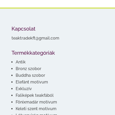
Kapcsolat
teaktradekft@gmail.com
Termékkategóriák
Antik
Bronz szobor
Buddha szobor
Elefánt motívum
Exkluzív
Faliképek teakfából
Főnixmadár motívum
Keleti szent motívum