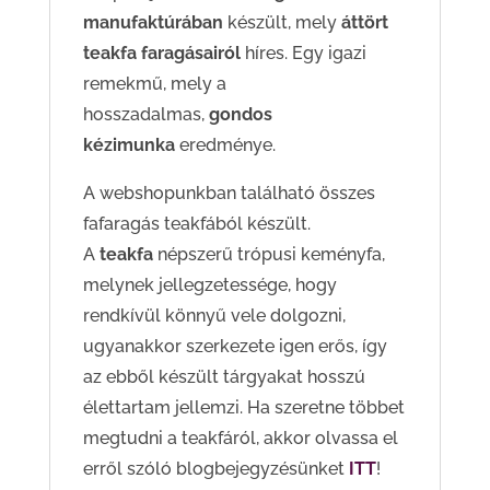
manufaktúrában
készült, mely
áttört
teakfa faragásairól
híres. Egy igazi
remekmű, mely a
hosszadalmas,
gondos
kézimunka
eredménye.
A webshopunkban található összes
fafaragás teakfából készült.
A
teakfa
népszerű trópusi keményfa,
melynek jellegzetessége, hogy
rendkívül könnyű vele dolgozni,
ugyanakkor szerkezete igen erős, így
az ebből készült tárgyakat hosszú
élettartam jellemzi. Ha szeretne többet
megtudni a teakfáról, akkor olvassa el
erről szóló blogbejegyzésünket
ITT
!