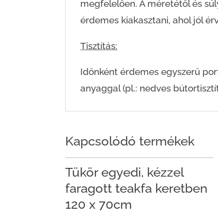
megfelelően. A méretétől és sú
érdemes kiakasztani, ahol jól érv
Tisztítás:
Időnként érdemes egyszerű portör
anyaggal (pl.: nedves bútortisztít
Kapcsolódó termékek
Tükör egyedi, kézzel
faragott teakfa keretben
120 x 70cm