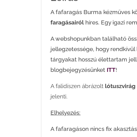
A fafaragás Burma kézműves k
faragásairól
híres. Egy igazi r
A webshopunkban található össz
jellegzetessége, hogy rendkívül 
tárgyakat hosszú élettartam jell
blogbejegyzésünket
ITT
!
A falidíszen ábrázolt
lótuszvirá
jelenti.
Elhelyezés:
A fafaragáson nincs fix akasztá