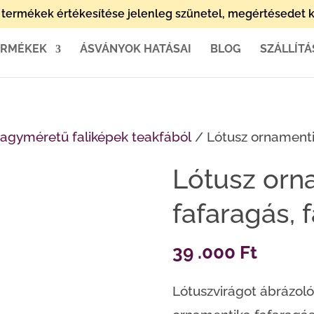
termékek értékesítése jelenleg szünetel, megértésedet k
ERMÉKEK
ÁSVÁNYOK HATÁSAI
BLOG
SZÁLLÍTÁ
agyméretű faliképek teakfából
/ Lótusz ornamenti
Lótusz orn
fafaragás, 
39 .000
Ft
Lótuszvirágot ábrázoló 