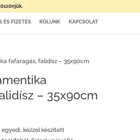
öszönjük.
S ÉS FIZETÉS
RÓLUNK
KAPCSOLAT
ka fafaragás, falidísz – 35x90cm
amentika
falidísz – 35x90cm
egyedi, kézzel készített