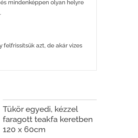
i és mindenképpen olyan helyre
.
felfrissítsük azt, de akár vizes
Tükör egyedi, kézzel
faragott teakfa keretben
120 x 60cm