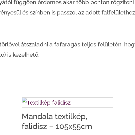
lyától függően érdemes akár több ponton rögzíten
ényesül és színben is passzol az adott falfelülethez
lővel átszaladni a fafaragás teljes felületén, hogy 
ó) is kezelhető.
Mandala textilkép,
falidísz – 105x55cm