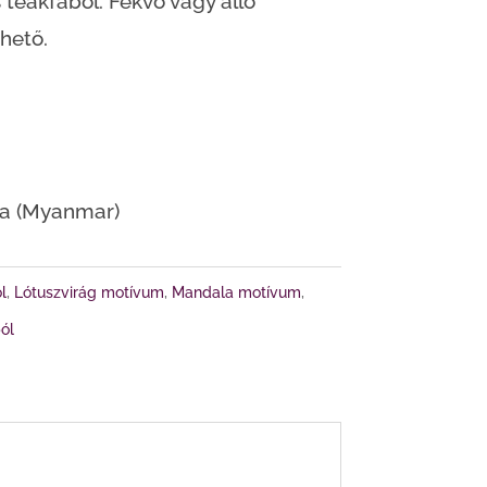
teakfából. Fekvő vagy álló
zhető.
ma (Myanmar)
l
,
Lótuszvirág motívum
,
Mandala motívum
,
ól