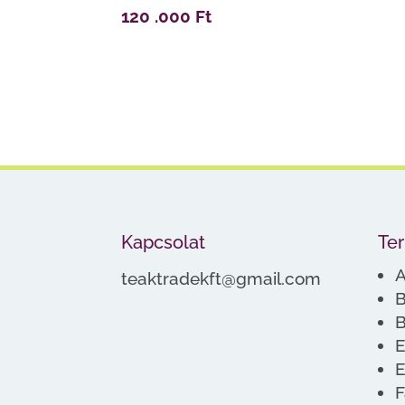
120 .000
Ft
Kapcsolat
Te
A
teaktradekft@gmail.com
B
B
E
E
F