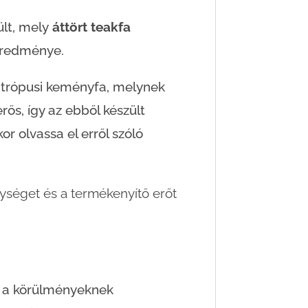
ült, mely
áttört teakfa
redménye.
trópusi keményfa, melynek
rős, így az ebből készült
r olvassa el erről szóló
nységet és a termékenyítő erőt
et a körülményeknek