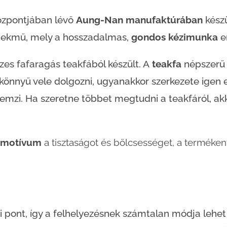
özpontjában lévő
Aung-Nan manufaktúrában
kész
emekmű, mely a hosszadalmas,
gondos kézimunka
e
es fafaragás teakfából készült. A
teakfa
népszerű 
könnyű vele dolgozni, ugyanakkor szerkezete igen e
emzi. Ha szeretne többet megtudni a teakfáról, akko
g motívum
a tisztaságot és bölcsességet, a terméke
si pont, így a felhelyezésnek számtalan módja leh