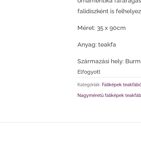
ornamentika fafaragás 
falidíszként is felhelye
Méret: 35 x 90cm
Anyag: teakfa
Származási hely: Bur
Elfogyott
Kategóriák:
Faliképek teakfábó
Nagyméretű faliképek teakfáb