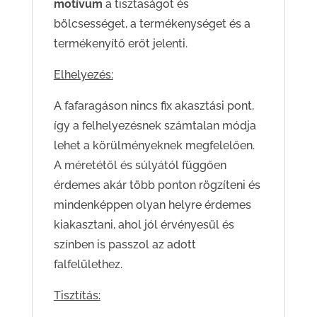
motívum
a tisztaságot és
bölcsességet, a termékenységet és a
termékenyítő erőt jelenti.
Elhelyezés:
A fafaragáson nincs fix akasztási pont,
így a felhelyezésnek számtalan módja
lehet a körülményeknek megfelelően.
A méretétől és súlyától függően
érdemes akár több ponton rögzíteni és
mindenképpen olyan helyre érdemes
kiakasztani, ahol jól érvényesül és
színben is passzol az adott
falfelülethez.
Tisztítás: