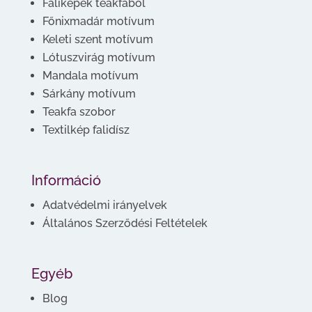
Faliképek teakfából
Főnixmadár motívum
Keleti szent motívum
Lótuszvirág motívum
Mandala motívum
Sárkány motívum
Teakfa szobor
Textilkép falidísz
Információ
Adatvédelmi irányelvek
Általános Szerződési Feltételek
Egyéb
Blog