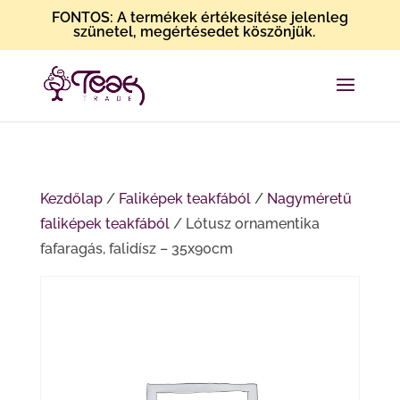
FONTOS: A termékek értékesítése jelenleg
szünetel, megértésedet köszönjük.
Kezdőlap
/
Faliképek teakfából
/
Nagyméretű
faliképek teakfából
/ Lótusz ornamentika
fafaragás, falidísz – 35x90cm