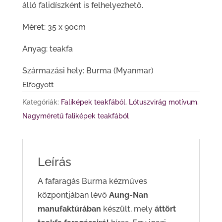
álló falidíszként is felhelyezhető.
Méret: 35 x 90cm
Anyag: teakfa
Származási hely: Burma (Myanmar)
Elfogyott
Kategóriák:
Faliképek teakfából
,
Lótuszvirág motívum
,
Nagyméretű faliképek teakfából
Leírás
A fafaragás Burma kézműves
központjában lévő
Aung-Nan
manufaktúrában
készült, mely
áttört