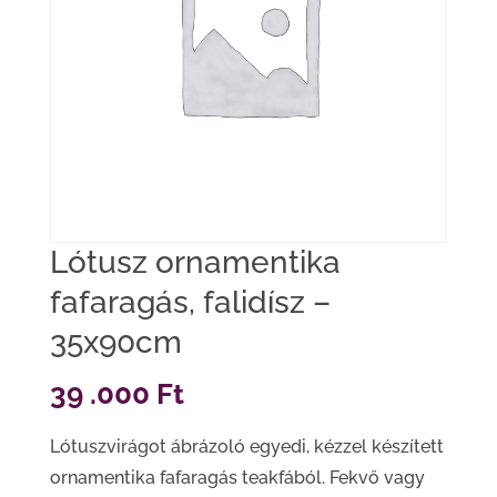
Lótusz ornamentika
fafaragás, falidísz –
35x90cm
39 .000
Ft
Lótuszvirágot ábrázoló egyedi, kézzel készített
ornamentika fafaragás teakfából. Fekvő vagy