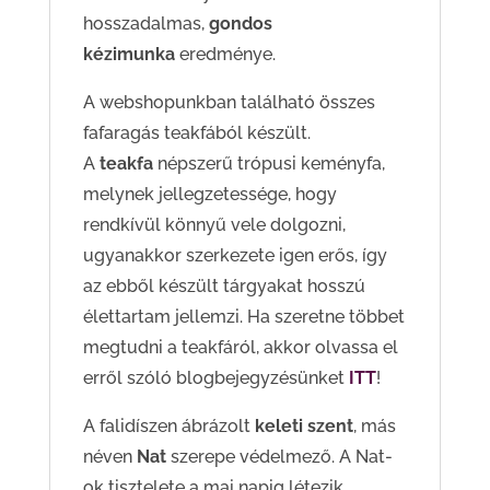
hosszadalmas,
gondos
kézimunka
eredménye.
A webshopunkban található összes
fafaragás teakfából készült.
A
teakfa
népszerű trópusi keményfa,
melynek jellegzetessége, hogy
rendkívül könnyű vele dolgozni,
ugyanakkor szerkezete igen erős, így
az ebből készült tárgyakat hosszú
élettartam jellemzi. Ha szeretne többet
megtudni a teakfáról, akkor olvassa el
erről szóló blogbejegyzésünket
ITT
!
A falidíszen ábrázolt
keleti szent
, más
néven
Nat
szerepe védelmező.
A Nat-
ok tisztelete a mai napig létezik