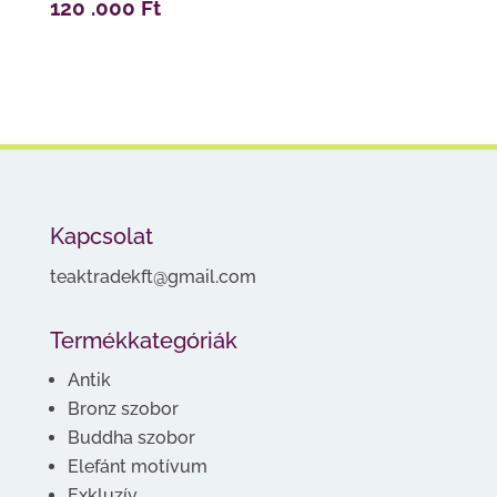
120 .000
Ft
Kapcsolat
teaktradekft@gmail.com
Termékkategóriák
Antik
Bronz szobor
Buddha szobor
Elefánt motívum
Exkluzív