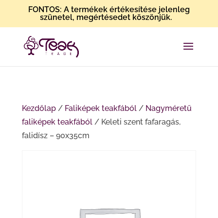
FONTOS: A termékek értékesítése jelenleg
szünetel, megértésedet köszönjük.
Kezdőlap
/
Faliképek teakfából
/
Nagyméretű
faliképek teakfából
/ Keleti szent fafaragás,
falidísz – 90x35cm