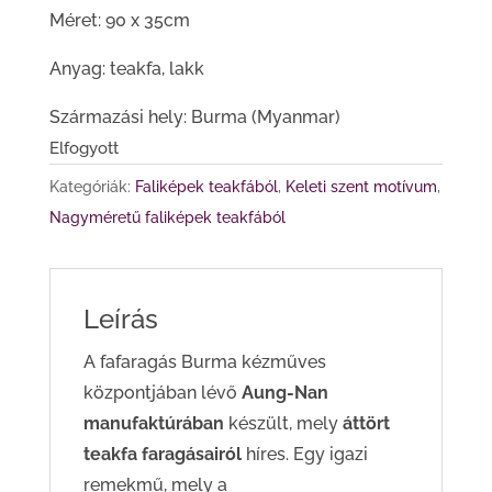
Méret: 90 x 35cm
Anyag: teakfa, lakk
Származási hely: Burma (Myanmar)
Elfogyott
Kategóriák:
Faliképek teakfából
,
Keleti szent motívum
,
Nagyméretű faliképek teakfából
Leírás
A fafaragás Burma kézműves
központjában lévő
Aung-Nan
manufaktúrában
készült, mely
áttört
teakfa faragásairól
híres. Egy igazi
remekmű, mely a