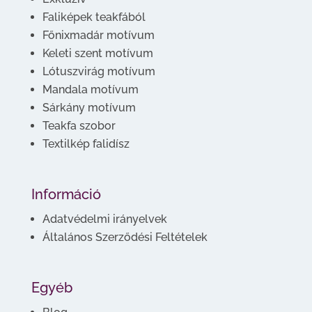
Faliképek teakfából
Főnixmadár motívum
Keleti szent motívum
Lótuszvirág motívum
Mandala motívum
Sárkány motívum
Teakfa szobor
Textilkép falidísz
Információ
Adatvédelmi irányelvek
Általános Szerződési Feltételek
Egyéb