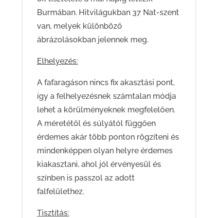
Burmában. Hitvilágukban 37 Nat-szent
van, melyek különböző
ábrázolásokban jelennek meg.
Elhelyezés:
A fafaragáson nincs fix akasztási pont,
így a felhelyezésnek számtalan módja
lehet a körülményeknek megfelelően.
A méretétől és súlyától függően
érdemes akár több ponton rögzíteni és
mindenképpen olyan helyre érdemes
kiakasztani, ahol jól érvényesül és
színben is passzol az adott
falfelülethez.
Tisztítás: