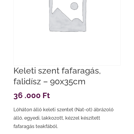
Keleti szent fafaragás,
falidísz – 90x35cm
36 .000
Ft
Lóháton álló keleti szentet (Nat-ot) ábrázoló
álló, egyedi, lakkozott, kézzel készített
fafaragás teakfából.