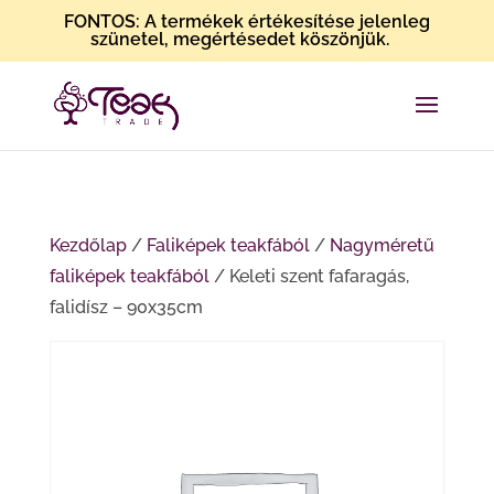
FONTOS: A termékek értékesítése jelenleg
szünetel, megértésedet köszönjük.
Kezdőlap
/
Faliképek teakfából
/
Nagyméretű
faliképek teakfából
/ Keleti szent fafaragás,
falidísz – 90x35cm