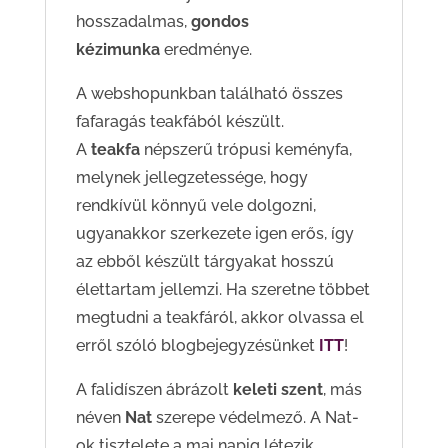
hosszadalmas,
gondos
kézimunka
eredménye.
A webshopunkban található összes
fafaragás teakfából készült.
A
teakfa
népszerű trópusi keményfa,
melynek jellegzetessége, hogy
rendkívül könnyű vele dolgozni,
ugyanakkor szerkezete igen erős, így
az ebből készült tárgyakat hosszú
élettartam jellemzi. Ha szeretne többet
megtudni a teakfáról, akkor olvassa el
erről szóló blogbejegyzésünket
ITT
!
A falidíszen ábrázolt
keleti szent
, más
néven
Nat
szerepe védelmező.
A Nat-
ok tisztelete a mai napig létezik