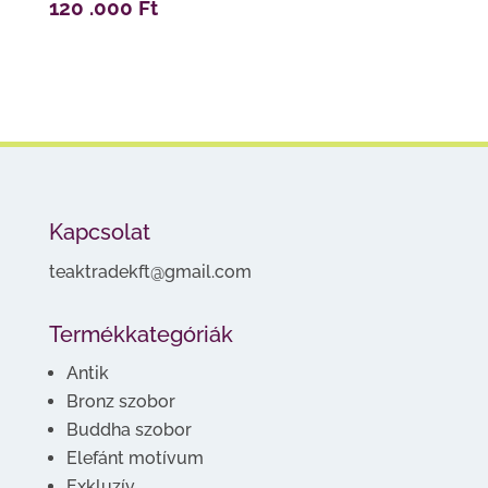
120 .000
Ft
Kapcsolat
teaktradekft@gmail.com
Termékkategóriák
Antik
Bronz szobor
Buddha szobor
Elefánt motívum
Exkluzív