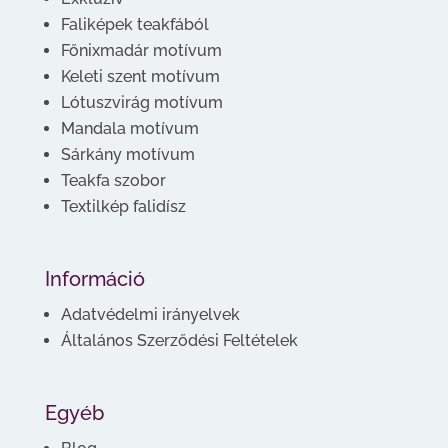
Faliképek teakfából
Főnixmadár motívum
Keleti szent motívum
Lótuszvirág motívum
Mandala motívum
Sárkány motívum
Teakfa szobor
Textilkép falidísz
Információ
Adatvédelmi irányelvek
Általános Szerződési Feltételek
Egyéb