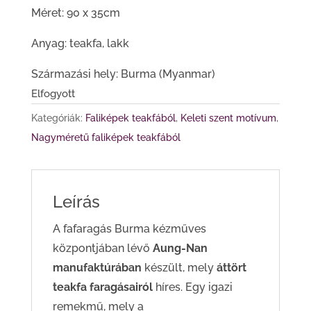
Méret: 90 x 35cm
Anyag: teakfa, lakk
Származási hely: Burma (Myanmar)
Elfogyott
Kategóriák:
Faliképek teakfából
,
Keleti szent motívum
,
Nagyméretű faliképek teakfából
Leírás
A fafaragás Burma kézműves
központjában lévő
Aung-Nan
manufaktúrában
készült, mely
áttört
teakfa faragásairól
híres. Egy igazi
remekmű, mely a