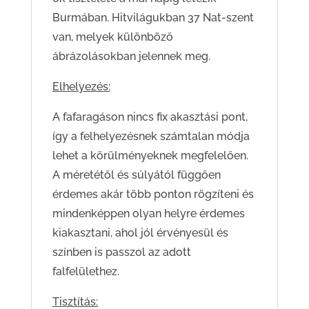
Burmában. Hitvilágukban 37 Nat-szent
van, melyek különböző
ábrázolásokban jelennek meg.
Elhelyezés:
A fafaragáson nincs fix akasztási pont,
így a felhelyezésnek számtalan módja
lehet a körülményeknek megfelelően.
A méretétől és súlyától függően
érdemes akár több ponton rögzíteni és
mindenképpen olyan helyre érdemes
kiakasztani, ahol jól érvényesül és
színben is passzol az adott
falfelülethez.
Tisztítás: