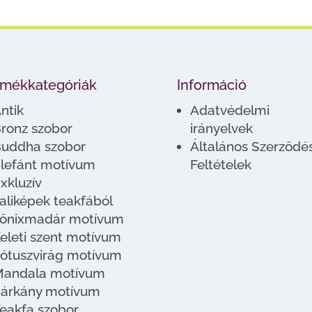
rmékkategóriák
Információ
ntik
Adatvédelmi
ronz szobor
irányelvek
uddha szobor
Általános Szerződés
lefánt motívum
Feltételek
xkluzív
aliképek teakfából
őnixmadár motívum
eleti szent motívum
ótuszvirág motívum
andala motívum
árkány motívum
eakfa szobor