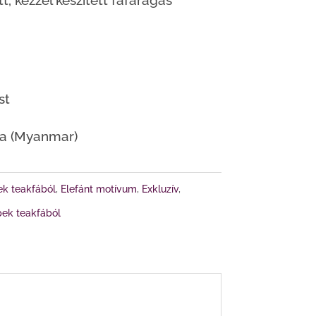
t, kézzel készített fafaragás
19
t.
.200 Ft.
st
ma (Myanmar)
ek teakfából
,
Elefánt motívum
,
Exkluzív
,
épek teakfából