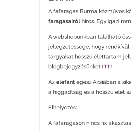
A fafaragás Burma kézműves k
faragásairól
híres. Egy igazi r
A webshopunkban található össz
jellegzetessége, hogy rendkívül 
tárgyakat hosszú élettartam jell
blogbejegyzésünket
ITT
!
Az
elefánt
egész Ázsiában a sike
a higgadtság és a hosszú élet s
Elhelyezés:
A fafaragáson nincs fix akasztá