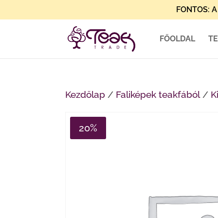
FONTOS: A 
FŐOLDAL
T
Kezdőlap
/
Faliképek teakfából
/
K
20%