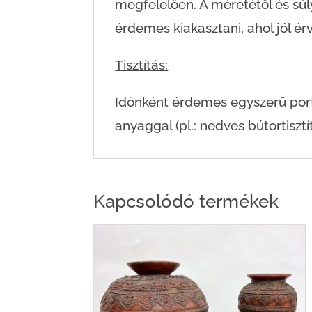
megfelelően. A méretétől és sú
érdemes kiakasztani, ahol jól érv
Tisztítás:
Időnként érdemes egyszerű portör
anyaggal (pl.: nedves bútortisztít
Kapcsolódó termékek