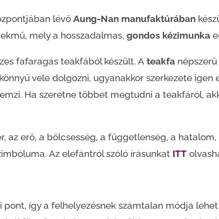
özpontjában lévő
Aung-Nan manufaktúrában
kész
emekmű, mely a hosszadalmas,
gondos kézimunka
e
es fafaragás teakfából készült. A
teakfa
népszerű 
könnyű vele dolgozni, ugyanakkor szerkezete igen e
emzi. Ha szeretne többet megtudni a teakfáról, akko
r, az erő, a bölcsesség, a függetlenség, a hatalom
zimbóluma. Az elefántról szóló írásunkat
ITT
olvasha
si pont, így a felhelyezésnek számtalan módja leh