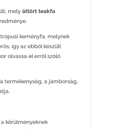
ült, mely
áttört teakfa
redménye.
trópusi keményfa, melynek
rős, így az ebből készült
r olvassa el erről szóló
, a termékenység, a jámborság,
tja.
et a körülményeknek