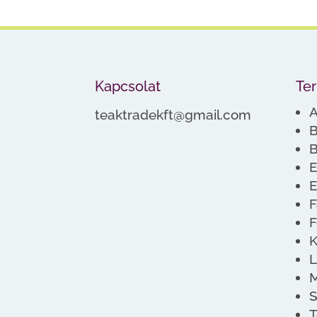
Kapcsolat
Te
A
teaktradekft@gmail.com
B
B
E
E
F
F
K
L
M
S
T