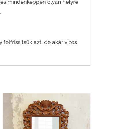
i és mindenképpen olyan helyre
.
felfrissítsük azt, de akár vizes