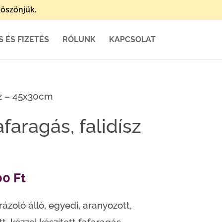
öszönjük.
S ÉS FIZETÉS
RÓLUNK
KAPCSOLAT
sz – 45x30cm
faragás, falidísz
nal
Current
00
Ft
price
ázoló álló, egyedi, aranyozott,
is: