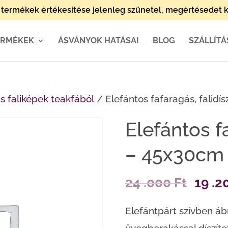
termékek értékesítése jelenleg szünetel, megértésedet k
ERMÉKEK
ÁSVÁNYOK HATÁSAI
BLOG
SZÁLLÍTÁ
is faliképek teakfából
/ Elefántos fafaragás, falidí
Elefántos fa
– 45x30cm
Origi
24 .000
Ft
19 .2
price
Elefántpárt szívben ábr
was: