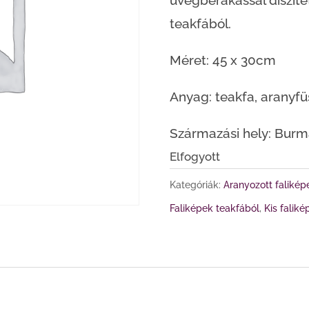
üvegberakással díszítet
24
teakfából.
.000 F
Méret: 45 x 30cm
Anyag: teakfa, aranyfü
Származási hely: Bur
Elfogyott
Kategóriák:
Aranyozott falikép
Faliképek teakfából
,
Kis falik