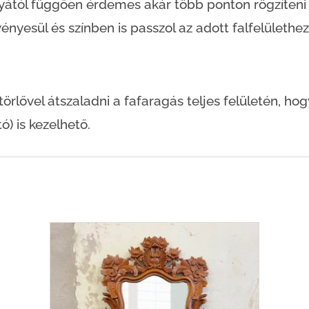
lyától függően érdemes akár több ponton rögzíten
ényesül és színben is passzol az adott falfelülethez
lővel átszaladni a fafaragás teljes felületén, hogy 
ó) is kezelhető.