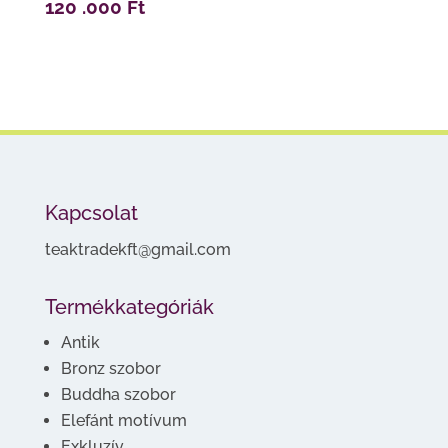
120 .000
Ft
Kapcsolat
teaktradekft@gmail.com
Termékkategóriák
Antik
Bronz szobor
Buddha szobor
Elefánt motívum
Exkluzív