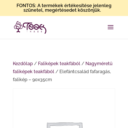
FONTOS: A termékek értékesítése jelenleg
szünetel, megértésedet köszönjük.
Kezdőlap
/
Faliképek teakfából
/
Nagyméretű
faliképek teakfából
/ Elefántcsalád fafaragás,
falikép – 90x35cm