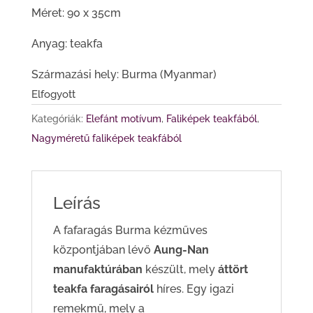
Méret: 90 x 35cm
Anyag: teakfa
Származási hely: Burma (Myanmar)
Elfogyott
Kategóriák:
Elefánt motívum
,
Faliképek teakfából
,
Nagyméretű faliképek teakfából
Leírás
A fafaragás Burma kézműves
központjában lévő
Aung-Nan
manufaktúrában
készült, mely
áttört
teakfa faragásairól
híres. Egy igazi
remekmű, mely a