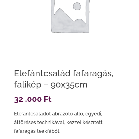
Elefántcsalád fafaragás,
falikép – 90x35cm
32 .000
Ft
Elefántcsaládot ábrázoló álló, egyedi,
áttöréses technikával, kézzel készített
fafaragás teakfából.