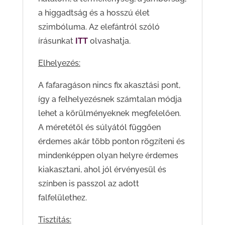
a higgadtság és a hosszú élet
szimbóluma. Az elefántról szóló
írásunkat
ITT
olvashatja.
Elhelyezés:
A fafaragáson nincs fix akasztási pont,
így a felhelyezésnek számtalan módja
lehet a körülményeknek megfelelően.
A méretétől és súlyától függően
érdemes akár több ponton rögzíteni és
mindenképpen olyan helyre érdemes
kiakasztani, ahol jól érvényesül és
színben is passzol az adott
falfelülethez.
Tisztítás: