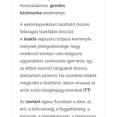
hosszadalmas,
gondos
kézimunka
eredménye.
A webshopunkban található összes
fafaragás teakfából készült.
A
teakfa
népszerű trópusi keményfa,
melynek jellegzetessége, hogy
rendkívül könnyű vele dolgozni,
ugyanakkor szerkezete igen erős, így
az ebből készült tárgyakat hosszú
élettartam jellemzi. Ha szeretne többet
megtudni a teakfáról, akkor olvassa el
erről szóló blogbejegyzésünket
ITT
!
Az
elefánt
egész Ázsiában a siker, az
erő, a bölcsesség, a függetlenség, a
hatalom, a termékenység, a jámborság,