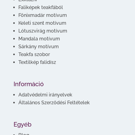
Faliképek teakfából
Főnixmadár motívum
Keleti szent motívum
Lótuszvirág motívum
Mandala motívum
Sárkány motívum
Teakfa szobor
Textilkép falidísz
Információ
Adatvédelmi irányelvek
Általános Szerződési Feltételek
Egyéb