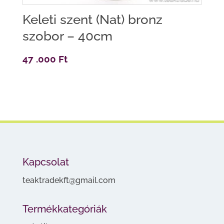
Keleti szent (Nat) bronz
szobor – 40cm
47 .000
Ft
Kapcsolat
teaktradekft@gmail.com
Termékkategóriák