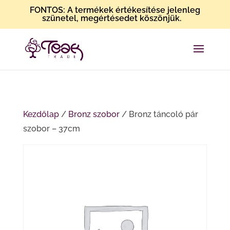
FONTOS: A termékek értékesítése jelenleg
szünetel, megértésedet köszönjük.
Kezdőlap
/
Bronz szobor
/ Bronz táncoló pár
szobor – 37cm