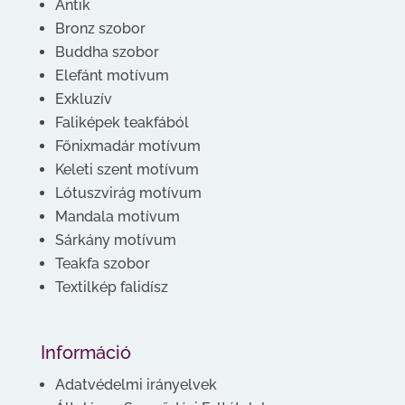
Antik
Bronz szobor
Buddha szobor
Elefánt motívum
Exkluzív
Faliképek teakfából
Főnixmadár motívum
Keleti szent motívum
Lótuszvirág motívum
Mandala motívum
Sárkány motívum
Teakfa szobor
Textilkép falidísz
Információ
Adatvédelmi irányelvek