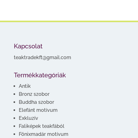
Kapcsolat
teaktradekft@gmail.com
Termékkategóriák
Antik
Bronz szobor
Buddha szobor
Elefánt motívum
Exkluzív
Faliképek teakfából
Főnixmadár motívum