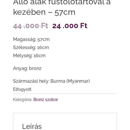
Álló alak füstölőtartóval a
kezében – 57cm
Original
Current
44 .000
Ft
24 .000
Ft
price
price
Magasság: 57cm
was:
is:
Szélesség: 16cm
44
24
Mélység: 16cm
.000 Ft.
.000 Ft.
Anyag: bronz
Származási hely: Burma (Myanmar)
Elfogyott
Kategória:
Bronz szobor
Leírás