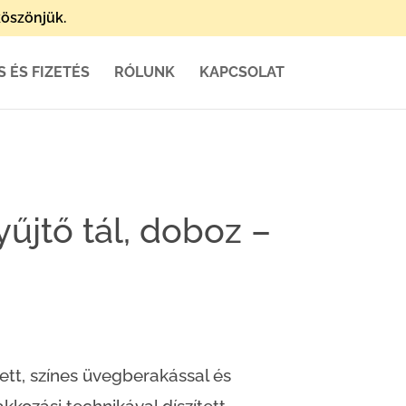
öszönjük.
S ÉS FIZETÉS
RÓLUNK
KAPCSOLAT
jtő tál, doboz –
ett, színes üvegberakással és