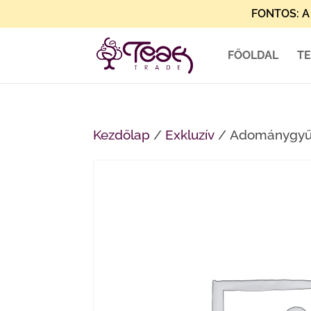
FONTOS: A 
FŐOLDAL
T
Kezdőlap
/
Exkluzív
/ Adománygyűj