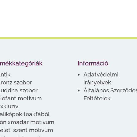
rmékkategóriák
Információ
ntik
Adatvédelmi
ronz szobor
irányelvek
uddha szobor
Általános Szerződés
lefánt motívum
Feltételek
xkluzív
aliképek teakfából
őnixmadár motívum
eleti szent motívum