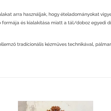
akat arra használjak, hogy ételadományokat vigy
 formája és kialakítása miatt a tál/doboz egyedi dí
ellemző tradícionális kézműves technikával, pálmaro