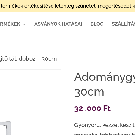
termékek értékesítése jelenleg szünetel, megértésedet k
ERMÉKEK
ÁSVÁNYOK HATÁSAI
BLOG
SZÁLLÍTÁ
tő tál, doboz – 30cm
Adománygyű
30cm
32 .000
Ft
Gyönyörű, kézzel készít