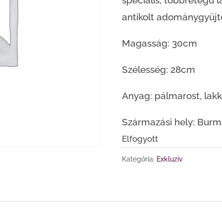
speciális, többrétegű la
antikolt adománygyűjt
Magasság: 30cm
Szélesség: 28cm
Anyag: pálmarost, lakk
Származási hely: Bur
Elfogyott
Kategória:
Exkluzív