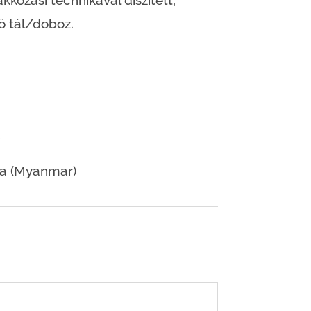
kkozási technikával díszített,
ő tál/doboz.
ma (Myanmar)