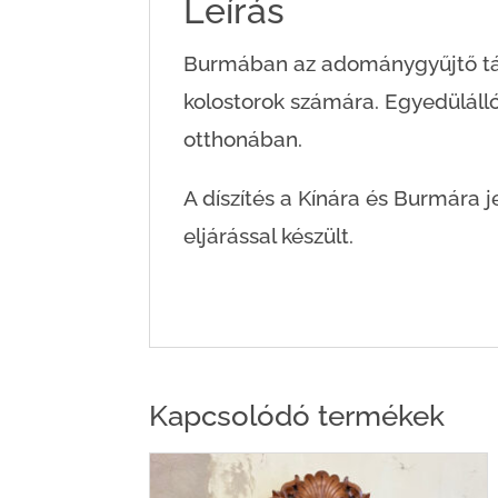
Leírás
Burmában az adománygyűjtő tál
kolostorok számára. Egyedülálló
otthonában.
A díszítés a Kínára és Burmára j
eljárással készült.
Kapcsolódó termékek