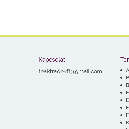
Kapcsolat
Te
A
teaktradekft@gmail.com
B
B
E
E
F
F
K