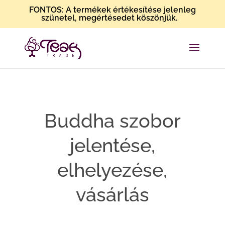
FONTOS: A termékek értékesítése jelenleg
szünetel, megértésedet köszönjük.
Buddha szobor
jelentése,
elhelyezése,
vásárlás