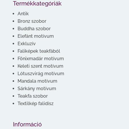
Termékkategóriák
Antik
Bronz szobor
Buddha szobor
Elefánt motívum
Exkluzív
Faliképek teakfából
Főnixmadár motívum
Keleti szent motívum
Lótuszvirág motívum
Mandala motívum
Sárkány motívum
Teakfa szobor
Textilkép falidísz
Információ