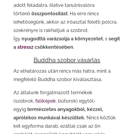
adott feladatra, illetve tanulnivalóra
történő
összpontosítást
. Ha erre nincs
lehetőségünk, akkor az íróasztal feletti polcra,
szekrényre is rakhatjuk a szobrot.
Így
nyugodttá varázsolja a környezetet
, s
segít
a
stressz
csökkentésében
.
Buddha szobor vásárlás
Az elhatározás után nincs más hátra, mint a
megfelelő Buddha szobor kiválasztása.
Az általunk forgalmazott termékek
(szobrok,
faliképek
, bútorok) egytől-
egyig
természetes anyagokból, kézzel,
aprólékos munkával készültek.
Nincs köztük
két egyforma darab, ezáltal csak az ön