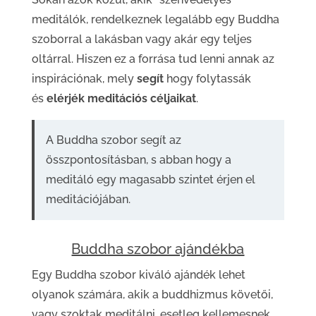
meditálók, rendelkeznek legalább egy Buddha
szoborral a lakásban vagy akár egy teljes
oltárral. Hiszen ez a forrása tud lenni annak az
inspirációnak, mely
segít
hogy folytassák
és
elérjék meditációs céljaikat
.
A Buddha szobor segít az
összpontosításban, s abban hogy a
meditáló egy magasabb szintet érjen el
meditációjában.
Buddha szobor ajándékba
Egy Buddha szobor kiváló ajándék lehet
olyanok számára, akik a buddhizmus követői,
vagy szoktak meditálni, esetleg kellemesnek