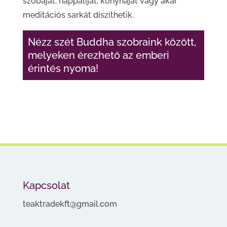
szobáját, nappaliját, konyháját vagy akár
meditációs sarkát díszíthetik.
Nézz szét Buddha szobraink között,
melyeken érezhető az emberi
érintés nyoma!
Kapcsolat
teaktradekft@gmail.com