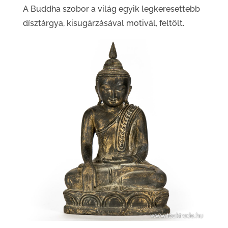
A Buddha szobor a világ egyik legkeresettebb
dísztárgya, kisugárzásával motivál, feltölt.