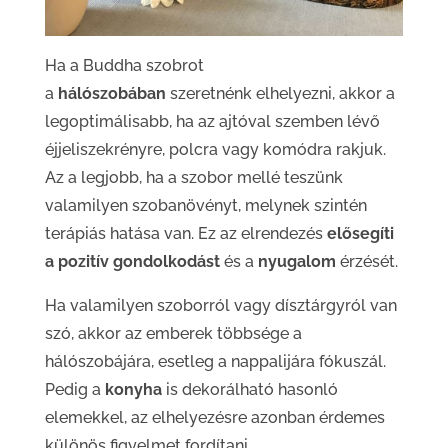
Ha a Buddha szobrot
a
hálószobában
szeretnénk elhelyezni, akkor a
legoptimálisabb, ha az ajtóval szemben lévő
éjjeliszekrényre, polcra vagy komódra rakjuk.
Az a legjobb, ha a szobor mellé teszünk
valamilyen szobanövényt, melynek szintén
terápiás hatása van. Ez az elrendezés
elősegíti
a pozitív gondolkodást
és a
nyugalom
érzését.
Ha valamilyen szoborról vagy dísztárgyról van
szó, akkor az emberek többsége a
hálószobájára, esetleg a nappalijára fókuszál.
Pedig a
konyha
is dekorálható hasonló
elemekkel, az elhelyezésre azonban érdemes
különös figyelmet fordítani.