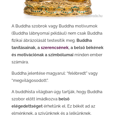
A Buddha szobrok vagy Buddha motívumok
(Buddha lábnyomai például) nem csak Buddha
fizikai ábrázolását testesítik meg.
Buddha
tanításainak, a
szerencsének
, a belső békének
és motivációnak a szimbólumai
minden ember
számára.
Buddha jelentése magyarul: “felébredt” vagy
“megvilágosodott”.
A buddhista világban úgy tartják, hogy Buddha
szobor előtt imádkozva
belső
elégedettséget
érhetünk el. Ez békét ad az
elménknek, a szívünknek és a lelkünknek.