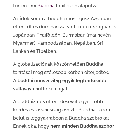
történelmi
Buddha
tanításain alapulva.
Az idők során a buddhizmus egész Ázsiában
elterjedt és dominánssá vált több országban is:
Japánban, Thaiföldön, Burmában (mai nevén
Myanmar), Kambodzsában, Nepálban, Srí
Lankán és Tibetben.
A globalizációnak köszönhetően Buddha
tanításai még szélesebb körben elterjedtek.
A
buddhizmus a világ egyik legfontosabb
vallásává
nőtte ki magát.
A buddhizmus elterjedésével egyre több
kérdés és kíváncsiság övezte Buddhát, azon
belül is leggyakrabban a Buddha szobrokat.
Ennek oka, hogy
nem minden Buddha szobor