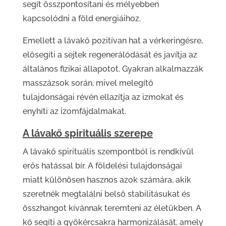
segít összpontosítani és mélyebben
kapcsolódni a föld energiáihoz.
Emellett a lávakő pozitívan hat a vérkeringésre,
elősegíti a sejtek regenerálódását és javítja az
általános fizikai állapotot. Gyakran alkalmazzák
masszázsok során, mivel melegítő
tulajdonságai révén ellazítja az izmokat és
enyhíti az izomfájdalmakat.
A lávakő spirituális szerepe
A lávakő spirituális szempontból is rendkívül
erős hatással bír. A földelési tulajdonságai
miatt különösen hasznos azok számára, akik
szeretnék megtalálni belső stabilitásukat és
összhangot kívánnak teremteni az életükben. A
kő segíti a gyökércsakra harmonizálását, amely