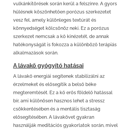
vulkánkitörések során kerül a felszínre. A gyors
hűlésnek köszönhetően porózus szerkezetet
vesz fel, amely különleges textúrát és
könnyedséget kölcsönöz neki. Ez a porózus
szerkezet nemcsak a kő kinézetét, de annak
hatékonyságát is fokozza a különböző terápiás
alkalmazások során.
A lávakő gyógyító hatásai
A lávakő energiái segítenek stabilizálni az
érzelmeket és elősegítik a belső béke
megteremtését. Ez a kő erős földelő hatással
bír, ami különösen hasznos lehet a stressz
csökkentésében és a mentális tisztaság
elősegítésében. A lávakövet gyakran
használják meditációs gyakorlatok során, mivel