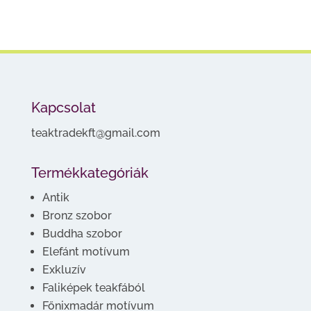
Kapcsolat
teaktradekft@gmail.com
Termékkategóriák
Antik
Bronz szobor
Buddha szobor
Elefánt motívum
Exkluzív
Faliképek teakfából
Főnixmadár motívum