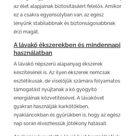
az élet alapjainak biztosításáért felelős. Amikor
ez a csakra egyensúlyban van, az egész
lényünk stabilabbnak és biztonságosabbnak
érzi magát.
A lávakő ékszerekben és mindennapi
használatban
A lávakő népszerű alapanyag ékszerek
készítésénél is. Az ilyen ékszerek nemcsak
esztétikusak, de viselőjük számára folyamatos
támogatást nyújtanak a kő gyógyító
energiáinak közvetítésével. A lávakövet
gyakran használják karkötőkben,
nyakláncokban és gyűrűkben is, hogy az egész
nap során élvezhessük jótékony hatásait.