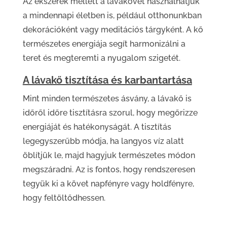
Az ékszerek mellett a lávakövet használhatjuk
a mindennapi életben is, például otthonunkban
dekorációként vagy meditációs tárgyként. A kő
természetes energiája segít harmonizálni a
teret és megteremti a nyugalom szigetét.
A lávakő tisztítása és karbantartása
Mint minden természetes ásvány, a lávakő is
időről időre tisztításra szorul, hogy megőrizze
energiáját és hatékonyságát. A tisztítás
legegyszerűbb módja, ha langyos víz alatt
öblítjük le, majd hagyjuk természetes módon
megszáradni. Az is fontos, hogy rendszeresen
tegyük ki a követ napfényre vagy holdfényre,
hogy feltöltődhessen.