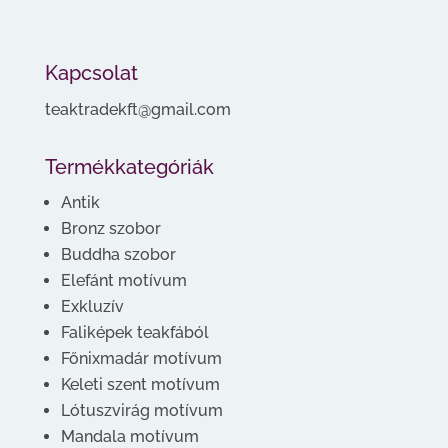
Kapcsolat
teaktradekft@gmail.com
Termékkategóriák
Antik
Bronz szobor
Buddha szobor
Elefánt motívum
Exkluzív
Faliképek teakfából
Főnixmadár motívum
Keleti szent motívum
Lótuszvirág motívum
Mandala motívum