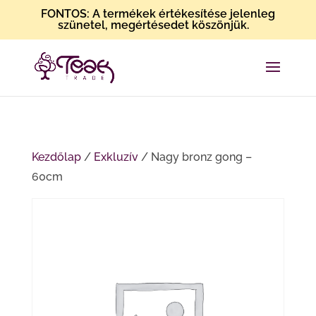
FONTOS: A termékek értékesítése jelenleg
szünetel, megértésedet köszönjük.
Kezdőlap
/
Exkluzív
/ Nagy bronz gong –
60cm