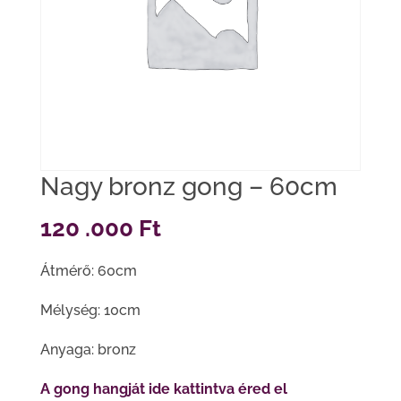
Nagy bronz gong – 60cm
120 .000
Ft
Átmérő: 60cm
Mélység: 10cm
Anyaga: bronz
A gong hangját ide kattintva éred el