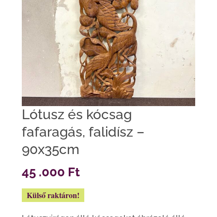
Lótusz és kócsag
fafaragás, falidísz –
90x35cm
45 .000
Ft
Külső raktáron!