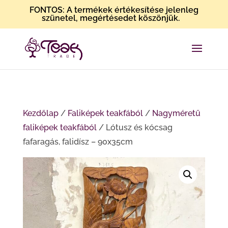
FONTOS: A termékek értékesítése jelenleg
szünetel, megértésedet köszönjük.
Kezdőlap
/
Faliképek teakfából
/
Nagyméretű
faliképek teakfából
/ Lótusz és kócsag
fafaragás, falidísz – 90x35cm