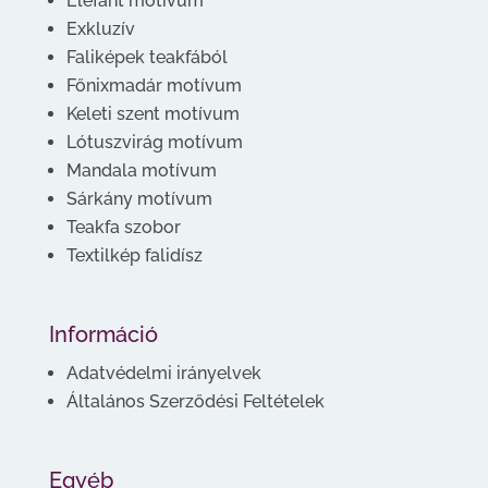
Elefánt motívum
Exkluzív
Faliképek teakfából
Főnixmadár motívum
Keleti szent motívum
Lótuszvirág motívum
Mandala motívum
Sárkány motívum
Teakfa szobor
Textilkép falidísz
Információ
Adatvédelmi irányelvek
Általános Szerződési Feltételek
Egyéb