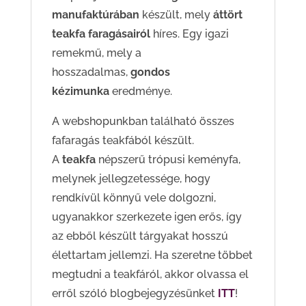
manufaktúrában
készült, mely
áttört
teakfa faragásairól
híres. Egy igazi
remekmű, mely a
hosszadalmas,
gondos
kézimunka
eredménye.
A webshopunkban található összes
fafaragás teakfából készült.
A
teakfa
népszerű trópusi keményfa,
melynek jellegzetessége, hogy
rendkívül könnyű vele dolgozni,
ugyanakkor szerkezete igen erős, így
az ebből készült tárgyakat hosszú
élettartam jellemzi. Ha szeretne többet
megtudni a teakfáról, akkor olvassa el
erről szóló blogbejegyzésünket
ITT
!