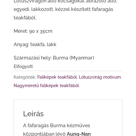
Lótuszvirágon álló kócsagokat ábrázoló álló,
egyedi, lakkozott, kézzel készített fafaragás
teakfából.
Méret: 90 x 35cm
Anyag: teakfa, lakk
Származási hely: Burma (Myanmar)
Elfogyott
Kategóriák:
Faliképek teakfából
,
Lótuszvirág motívum
,
Nagyméretű faliképek teakfából
Leírás
A fafaragás Burma kézműves
központjában lévő
Aung-Nan