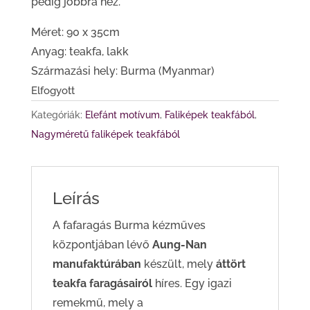
pedig jobbra néz.
Méret: 90 x 35cm
Anyag: teakfa, lakk
Származási hely: Burma (Myanmar)
Elfogyott
Kategóriák:
Elefánt motívum
,
Faliképek teakfából
,
Nagyméretű faliképek teakfából
Leírás
A fafaragás Burma kézműves
központjában lévő
Aung-Nan
manufaktúrában
készült, mely
áttört
teakfa faragásairól
híres. Egy igazi
remekmű, mely a