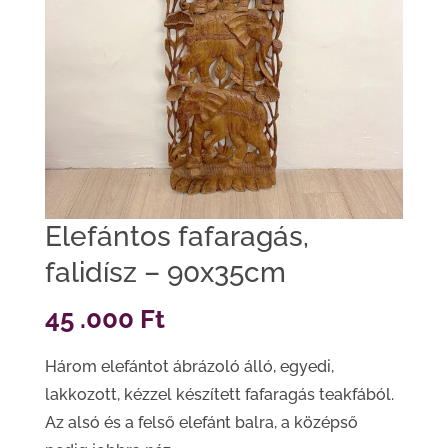
Elefántos fafaragás,
falidísz – 90x35cm
45 .000
Ft
Három elefántot ábrázoló álló, egyedi,
lakkozott, kézzel készített fafaragás teakfából.
Az alsó és a felső elefánt balra, a középső