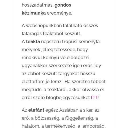
hosszadalmas,
gondos
kézimunka
eredménye.
A webshopunkban található összes
fafaragás teakfából készült.
A
teakfa
népszerű trópusi keményfa,
melynek jellegzetessége, hogy
rendkívül könnyű vele dolgozni,
ugyanakkor szerkezete igen erős, így
az ebből készült tárgyakat hosszú
élettartam jellemzi. Ha szeretne többet
megtudni a teakfáról, akkor olvassa el
erről szóló blogbejegyzésünket
ITT
!
Az
elefánt
egész Ázsiában a siker, az
erő, a bölcsesség, a függetlenség, a
hatalom, a termékenység, a jámborság,