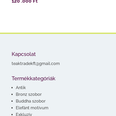
120 .000
Ft
Kapcsolat
teaktradekft@gmail.com
Termékkategóriák
Antik
Bronz szobor
Buddha szobor
Elefánt motívum
Exkluzív