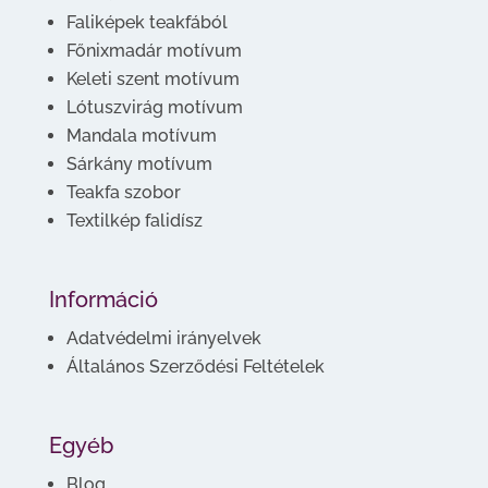
Faliképek teakfából
Főnixmadár motívum
Keleti szent motívum
Lótuszvirág motívum
Mandala motívum
Sárkány motívum
Teakfa szobor
Textilkép falidísz
Információ
Adatvédelmi irányelvek
Általános Szerződési Feltételek
Egyéb
Blog