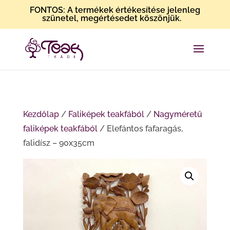
FONTOS: A termékek értékesítése jelenleg
szünetel, megértésedet köszönjük.
Kezdőlap
/
Faliképek teakfából
/
Nagyméretű
faliképek teakfából
/ Elefántos fafaragás,
falidísz – 90x35cm