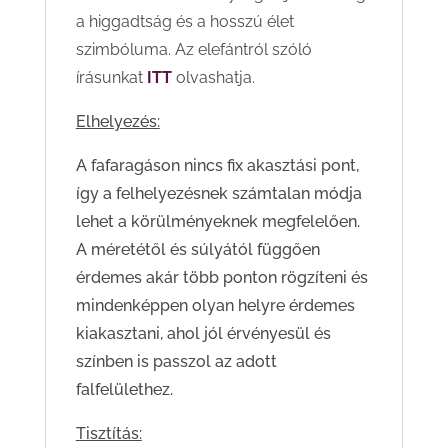
a higgadtság és a hosszú élet
szimbóluma. Az elefántról szóló
írásunkat
ITT
olvashatja.
Elhelyezés:
A fafaragáson nincs fix akasztási pont,
így a felhelyezésnek számtalan módja
lehet a körülményeknek megfelelően.
A méretétől és súlyától függően
érdemes akár több ponton rögzíteni és
mindenképpen olyan helyre érdemes
kiakasztani, ahol jól érvényesül és
színben is passzol az adott
falfelülethez.
Tisztítás: