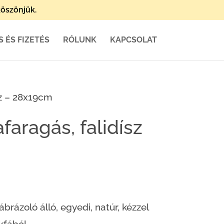
öszönjük.
S ÉS FIZETÉS
RÓLUNK
KAPCSOLAT
sz – 28x19cm
faragás, falidísz
brázoló álló, egyedi, natúr, kézzel