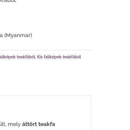
kfából.
ma (Myanmar)
aliképek teakfából
,
Kis faliképek teakfából
ült, mely
áttört teakfa