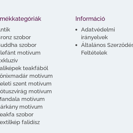
rmékkategóriák
Információ
ntik
Adatvédelmi
ronz szobor
irányelvek
uddha szobor
Általános Szerződés
lefánt motívum
Feltételek
xkluzív
aliképek teakfából
őnixmadár motívum
eleti szent motívum
ótuszvirág motívum
andala motívum
árkány motívum
eakfa szobor
extilkép falidísz