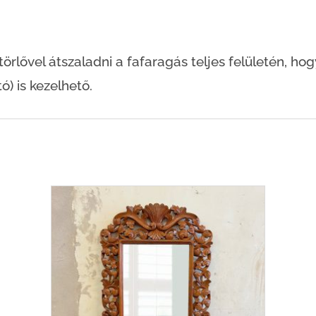
lővel átszaladni a fafaragás teljes felületén, hogy 
ó) is kezelhető.