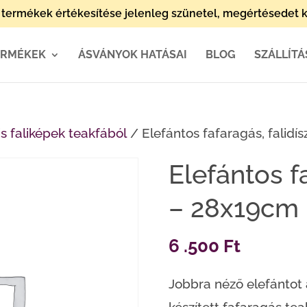
termékek értékesítése jelenleg szünetel, megértésedet k
ERMÉKEK
ÁSVÁNYOK HATÁSAI
BLOG
SZÁLLÍTÁ
is faliképek teakfából
/ Elefántos fafaragás, falidí
Elefántos fa
– 28x19cm
6 .500
Ft
Jobbra néző elefántot á