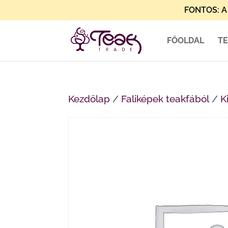
FONTOS: A 
FŐOLDAL
T
Kezdőlap
/
Faliképek teakfából
/
K