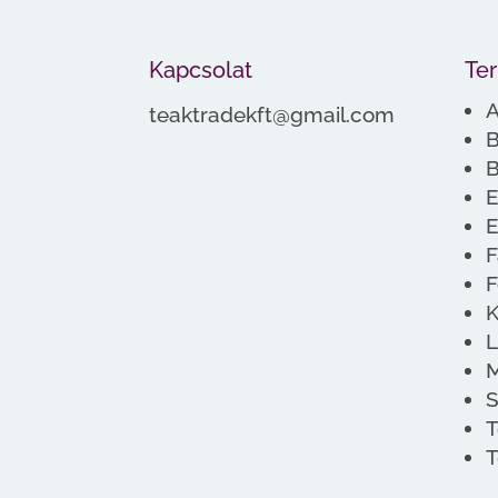
Kapcsolat
Te
A
teaktradekft@gmail.com
B
B
E
E
F
F
K
L
M
S
T
T