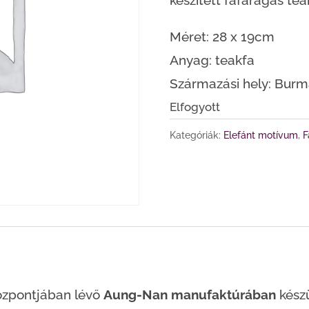
készített fafaragás tea
Méret: 28 x 19cm
Anyag: teakfa
Származási hely: Bur
Elfogyott
Kategóriák:
Elefánt motívum
,
F
özpontjában lévő
Aung-Nan manufaktúrában
kész