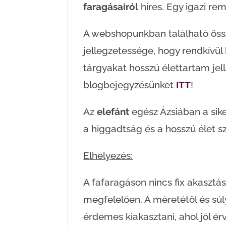
faragásairól
híres. Egy igazi r
A webshopunkban található össz
jellegzetessége, hogy rendkívül 
tárgyakat hosszú élettartam jell
blogbejegyzésünket
ITT
!
Az
elefánt
egész Ázsiában a sike
a higgadtság és a hosszú élet s
Elhelyezés:
A fafaragáson nincs fix akasztá
megfelelően. A méretétől és sú
érdemes kiakasztani, ahol jól érv