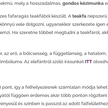
emekmű, mely a hosszadalmas,
gondos kézimunka
e
es fafaragás teakfából készült. A
teakfa
népszerű 
könnyű vele dolgozni, ugyanakkor szerkezete igen e
emzi. Ha szeretne többet megtudni a teakfáról, akko
r, az erő, a bölcsesség, a függetlenség, a hatalom
zimbóluma. Az elefántról szóló írásunkat
ITT
olvasha
si pont, így a felhelyezésnek számtalan módja leh
lyától függően érdemes akár több ponton rögzíten
ényesül és színben is passzol az adott falfelülethez