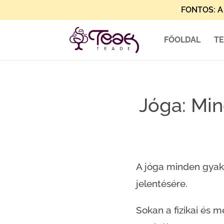
FONTOS: A 
FŐOLDAL
T
Jóga: Min
A jóga minden gyako
jelentésére.
Sokan a fizikai és m