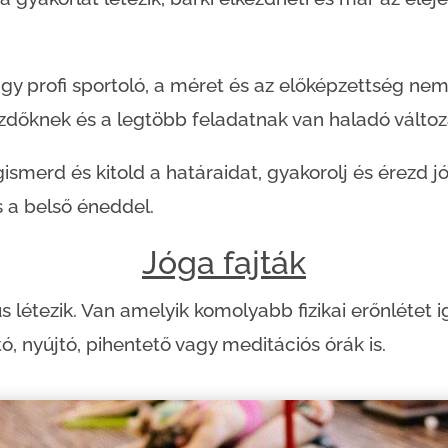
agy profi sportoló, a méret és az előképzettség ne
zdőknek és a legtöbb feladatnak van haladó változa
smerd és kitold a határaidat, gyakorolj és érezd 
s a belső éneddel.
Jóga fajták
s létezik. Van amelyik komolyabb fizikai erőnlétet 
 nyújtó, pihentető vagy meditációs órák is.