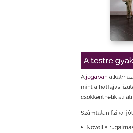
A testre gyako
A
jógában
alkalmazo
mint a hátfájás, izü
csökkenthetik az ál
Számtalan fizikai j
Növeli a rugalmas