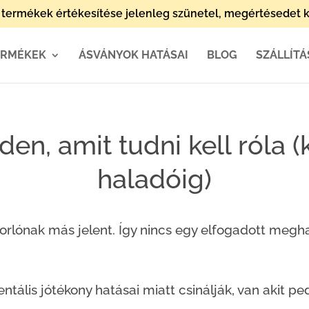
termékek értékesítése jelenleg szünetel, megértésedet k
ERMÉKEK
ÁSVÁNYOK HATÁSAI
BLOG
SZÁLLÍTÁ
den, amit tudni kell róla (
haladóig)
rlónak más jelent. Így nincs egy elfogadott megh
entális jótékony hatásai miatt csinálják, van akit pe