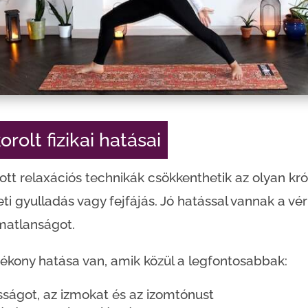
rolt fizikai hatásai
tt relaxációs technikák csökkenthetik az olyan kr
leti gyulladás vagy fejfájás. Jó hatással vannak a v
matlanságot.
ótékony hatása van, amik közül a legfontosabbak:
ságot, az izmokat és az izomtónust