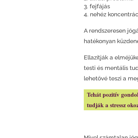
fejfájás
nehéz koncentrác
A rendszeresen jóg
hatékonyan küzdene
Ellazítják a elméjük
testi és mentális tu
lehetővé teszi a me
Tehát pozitív gondol
tudják a stressz oko
Mivel számtalan jóga