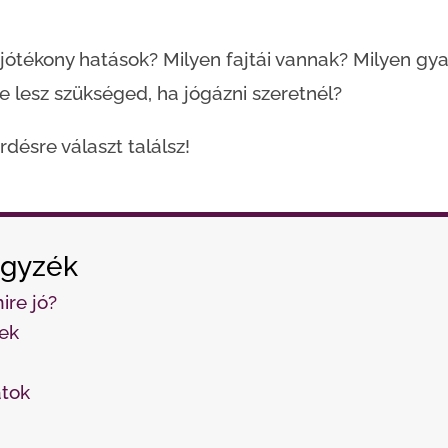
 jótékony hatások? Milyen fajtái vannak? Milyen gy
e lesz szükséged, ha jógázni szeretnél?
désre választ találsz!
egyzék
ire jó?
ek
atok