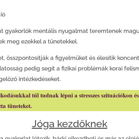
ió
át gyakorlók mentális nyugalmat teremtenek maguk 
k meg ezekkel a tünetekkel.
et, összpontosítják a figyelmüket és élesítik koncent
datosság pedig segít a fizikai problémák korai feli
gelőző intézkedéseket.
kodásukkal túl tudnak lépni a stresszes szituációkon és e
zta tüneteket.
Jóga kezdőknek
 gyakorlat létezik, bárki elkezdheti és már az elejé