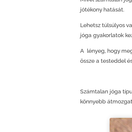
jótékony hatását.
Lehetsz túlsúlyos v
jóga gyakorlatok ke
A lényeg, hogy megi
össze a testeddel é
Számtalan jóga típu
könnyebb átmozgató,