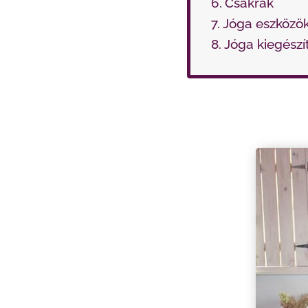
Csakrák
Jóga eszközö
Jóga kiegészí