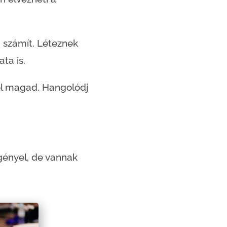
m számít. Léteznek
ta is.
jól magad. Hangolódj
igényel, de vannak