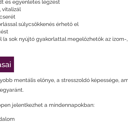
dt és egyenletes légzést
 vitalizál
cserét
lással súlycsökkenés érhető el
gést
 (a sok nyújtó gyakorlattal megelőzhetők az izom-, 
ásai
yobb mentális előnye, a stresszoldó képessége, am
 egyaránt.
éppen jelentkezhet a mindennapokban:
jdalom