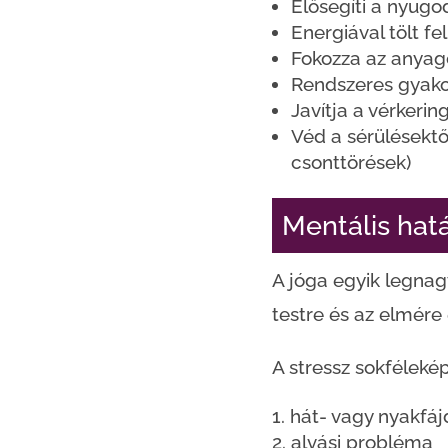
Elősegíti a nyugo
Energiával tölt fel,
Fokozza az anyag
Rendszeres gyakor
Javítja a vérkerin
Véd a sérülésektől
csonttörések)
Mentális hat
A jóga egyik legnag
testre és az elmére
A stressz sokfélek
hát- vagy nyakfá
alvási probléma