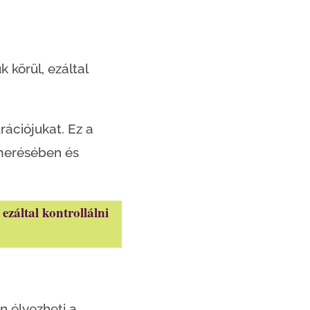
körül, ezáltal
rációjukat. Ez a
smerésében és
záltal kontrollálni 
n élvezheti a