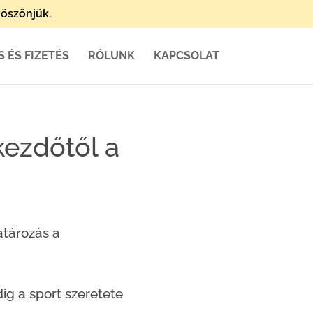
öszönjük.
S ÉS FIZETÉS
RÓLUNK
KAPCSOLAT
kezdőtől a
atározás a
dig a sport szeretete