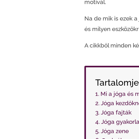
motivál.
Na de mik is ezek a
és milyen eszközökr
A cikkből minden kér
Tartalomj
Mi a jóga és m
Jóga kezdőkn
Jóga fajták
Jóga gyakorl
Jóga zene