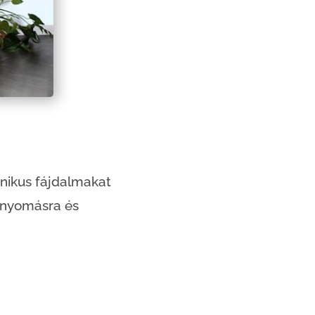
ónikus fájdalmakat
érnyomásra és