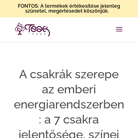
FONTOS: A termékek értékesítése jelenleg
szünetel, megértésedet köszönjük.
A csakrák szerepe
az emberi
energiarendszerben
: a 7 csakra
jelentősége, színei