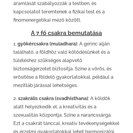
áramlását szabályozzák a testben, és
kapcsolatot teremtenek a fizikai test és a
finomenergetikai mező között.
A 7 fő csakra bemutatása
1.
gyökércsakra (muladhara)
: A gerinc alján
található, a földhöz való kötődésünket és a
túléléshez szükséges alapvető
biztonságérzetet biztosítja. Színe a vörös, és
erősítése a földelő gyakorlatokkal, például a
mezítláb járással lehetséges.
2.
szakrális csakra (svadhisthana)
: A köldök
alatt helyezkedik el, a kreativitás és a
szexualitás központja. Színe a narancssárga.
Ezt a csakrát tánccal, kreatív tevékenységekkel
és érzelmi gyakorlatokkal lehet harmonizálni.