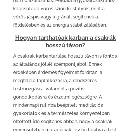
harmonizálásának. Például a gyökércsakrához
kapcsolódó vörös színű kristályok, mint a
vörös jáspis vagy a gránát, segítenek a
földelésben és az energia stabilizálásában.
Hogyan tarthatóak karban a csakrák
hosszú távon?
A csakrák karbantartása hosszú távon is fontos
az általános jóllét szempontjából. Ennek
érdekében érdemes figyelmet fordítani a
megfelelő táplálkozásra, a rendszeres
testmozgásra, valamint a pozitív
gondolkodásra és érzelmi egészségre. A
mindennapi rutinba beépített meditációs
gyakorlatok és a természetes környezetben
eltöltött idő segítenek abban, hogy a csakrák
egyensúlyban maradjanak, így biztosítva a test,