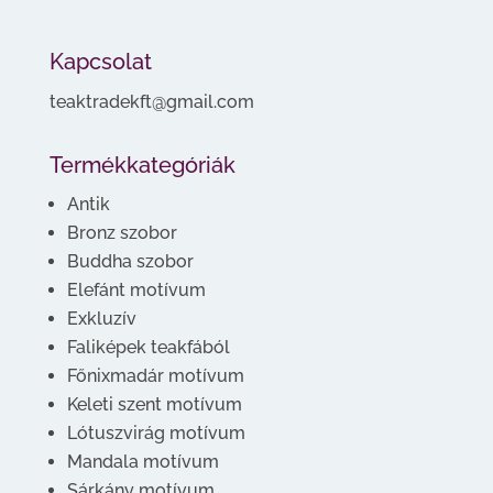
Kapcsolat
teaktradekft@gmail.com
Termékkategóriák
Antik
Bronz szobor
Buddha szobor
Elefánt motívum
Exkluzív
Faliképek teakfából
Főnixmadár motívum
Keleti szent motívum
Lótuszvirág motívum
Mandala motívum
Sárkány motívum